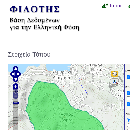
Τόποι
Στοιχεία Τόπου
Επ
Επ
Χα