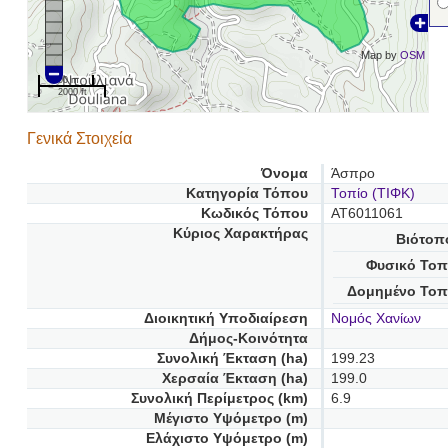
Map by
OSM
500 m
2000 ft
Γενικά Στοιχεία
Όνομα
Άσπρο
Κατηγορία Τόπου
Τοπίο (ΤΙΦΚ)
Κωδικός Τόπου
AT6011061
Κύριος Χαρακτήρας
Βιότοπ
Φυσικό Τοπ
Δομημένο Τοπ
Διοικητική Υποδιαίρεση
Νομός Χανίων
Δήμος-Κοινότητα
Συνολική Έκταση (ha)
199.23
Χερσαία Έκταση (ha)
199.0
Συνολική Περίμετρος (km)
6.9
Μέγιστο Υψόμετρο (m)
Ελάχιστο Υψόμετρο (m)