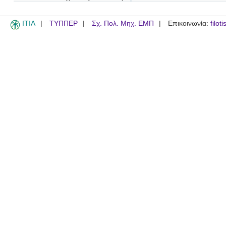
ITIA
ΤΥΠΠΕΡ
Σχ. Πολ. Μηχ. ΕΜΠ
Επικοινωνία:
filot