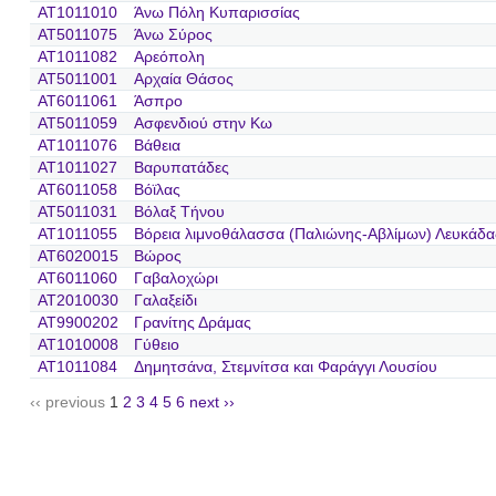
AT1011010
Άνω Πόλη Κυπαρισσίας
AT5011075
Άνω Σύρος
AT1011082
Αρεόπολη
AT5011001
Αρχαία Θάσος
AT6011061
Άσπρο
AT5011059
Ασφενδιού στην Κω
AT1011076
Βάθεια
AT1011027
Βαρυπατάδες
AT6011058
Βόϊλας
AT5011031
Βόλαξ Τήνου
AT1011055
Βόρεια λιμνοθάλασσα (Παλιώνης-Αβλίμων) Λευκάδα
AT6020015
Βώρος
AT6011060
Γαβαλοχώρι
AT2010030
Γαλαξείδι
AT9900202
Γρανίτης Δράμας
AT1010008
Γύθειο
AT1011084
Δημητσάνα, Στεμνίτσα και Φαράγγι Λουσίου
‹‹ previous
1
2
3
4
5
6
next ››