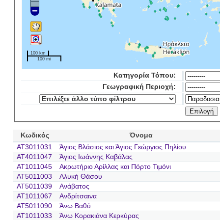
100 km
100 mi
Κατηγορία Τόπου:
Γεωγραφική Περιοχή:
Κωδικός
Όνομα
AT3011031
Άγιος Βλάσιος και Άγιος Γεώργιος Πηλίου
AT4011047
Άγιος Ιωάννης Καβάλας
AT1011045
Ακρωτήριο Αρίλλας και Πόρτο Τιμόνι
AT5011003
Αλυκή Θάσου
AT5011039
Ανάβατος
AT1011067
Ανδρίτσαινα
AT5011090
Άνω Βαθύ
AT1011033
Άνω Κορακιάνα Κερκύρας