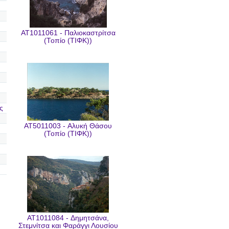
AT1011061 - Παλιοκαστρίτσα
(Τοπίο (ΤΙΦΚ))
ς
AT5011003 - Αλυκή Θάσου
(Τοπίο (ΤΙΦΚ))
AT1011084 - Δημητσάνα,
Στεμνίτσα και Φαράγγι Λουσίου