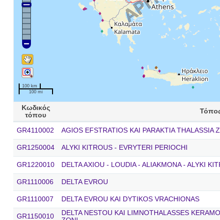
100 km
100 mi
Κωδικός
Τόπο
τόπου
GR4110002
AGIOS EFSTRATIOS KAI PARAKTIA THALASSIA 
GR1250004
ALYKI KITROUS - EVRYTERI PERIOCHI
GR1220010
DELTA AXIOU - LOUDIA - ALIAKMONA - ALYKI KI
GR1110006
DELTA EVROU
GR1110007
DELTA EVROU KAI DYTIKOS VRACHIONAS
DELTA NESTOU KAI LIMNOTHALASSES KERAMOTI
GR1150010