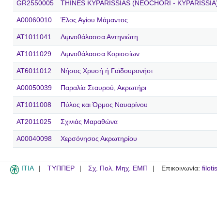
GR2550005
THINES KYPARISSIAS (NEOCHORI - KYPARISSIA
A00060010
Έλος Αγίου Μάμαντος
AT1011041
Λιμνοθάλασσα Αντηνιώτη
AT1011029
Λιμνοθάλασσα Κορισσίων
AT6011012
Νήσος Χρυσή ή Γαϊδουρονήσι
A00050039
Παραλία Σταυρού, Ακρωτήρι
AT1011008
Πύλος και Όρμος Ναυαρίνου
AT2011025
Σχινιάς Μαραθώνα
A00040098
Χερσόνησος Ακρωτηρίου
ITIA
ΤΥΠΠΕΡ
Σχ. Πολ. Μηχ. ΕΜΠ
Επικοινωνία:
filot