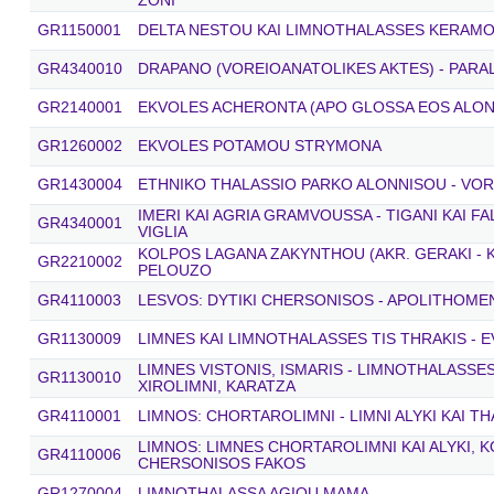
ZONI
GR1150001
DELTA NESTOU KAI LIMNOTHALASSES KERAMO
GR4340010
DRAPANO (VOREIOANATOLIKES AKTES) - PARA
GR2140001
EKVOLES ACHERONTA (APO GLOSSA EOS ALON
GR1260002
EKVOLES POTAMOU STRYMONA
GR1430004
ETHNIKO THALASSIO PARKO ALONNISOU - VO
IMERI KAI AGRIA GRAMVOUSSA - TIGANI KAI FA
GR4340001
VIGLIA
KOLPOS LAGANA ZAKYNTHOU (AKR. GERAKI - KE
GR2210002
PELOUZO
GR4110003
LESVOS: DYTIKI CHERSONISOS - APOLITHOM
GR1130009
LIMNES KAI LIMNOTHALASSES TIS THRAKIS - E
LIMNES VISTONIS, ISMARIS - LIMNOTHALASSE
GR1130010
XIROLIMNI, KARATZA
GR4110001
LIMNOS: CHORTAROLIMNI - LIMNI ALYKI KAI T
LIMNOS: LIMNES CHORTAROLIMNI KAI ALYKI, 
GR4110006
CHERSONISOS FAKOS
GR1270004
LIMNOTHALASSA AGIOU MAMA