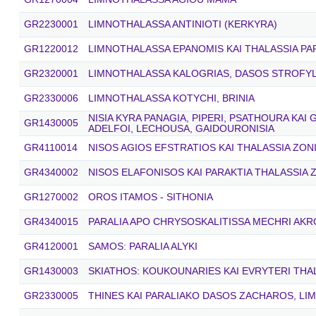
GR2230001
LIMNOTHALASSA ANTINIOTI (KERKYRA)
GR1220012
LIMNOTHALASSA EPANOMIS KAI THALASSIA PA
GR2320001
LIMNOTHALASSA KALOGRIAS, DASOS STROFYLI
GR2330006
LIMNOTHALASSA KOTYCHI, BRINIA
NISIA KYRA PANAGIA, PIPERI, PSATHOURA KAI
GR1430005
ADELFOI, LECHOUSA, GAIDOURONISIA
GR4110014
NISOS AGIOS EFSTRATIOS KAI THALASSIA ZON
GR4340002
NISOS ELAFONISOS KAI PARAKTIA THALASSIA 
GR1270002
OROS ITAMOS - SITHONIA
GR4340015
PARALIA APO CHRYSOSKALITISSA MECHRI AKR
GR4120001
SAMOS: PARALIA ALYKI
GR1430003
SKIATHOS: KOUKOUNARIES KAI EVRYTERI THA
GR2330005
THINES KAI PARALIAKO DASOS ZACHAROS, LIM