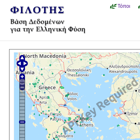
Τόποι