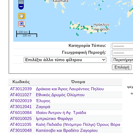
100 km
100 mi
Κατηγορία Τόπου:
Γεωγραφική Περιοχή:
Κωδικός
Όνομα
τρέ
AT3012039
Δράκεια και Άγιος Λαυρέντιος Πηλίου
π
AT4011027
Εθνικός Δρυμός Ολύμπου
AT6020019
Έλυρος
AT3012041
Ζαγορά
AT6010084
Ιδαίον Άντρον ή Αγ. Τριάδα
AT6010025
Ιμπριώτικο Φαράγγι
AT4011035
Καλή Πεδιάδα (Ντόμπρο Πόλγε) Όρους Βόρα
AT3010048
Καπέσοβο και Βραδέτο Ζαγορίου