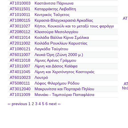
AT1010003
Καστάνιτσα Πάρνωνα
AT5011501
Καταρράκτης Λειβαδίτη
AT1010011
Κεντρικός Ταΰγετος
AT
AT1080115
Κερασιά-Βλαχοκερασιά Αρκαδίας
AT3011027
Κήποι, Κουκούλι και το μεταξύ τους φαράγγι
AT2080112
Κλεισούρα Μεσολογγίου
AT4011014
Κοιλάδα Βάλλια Κίρνα Σμόλικα
AT2011002
Κοιλάδα Ρουκλίων Καρυστίας
AT1080121
Λαγκάδα Ταϋγέτου
AT6011007
Λευκά Όρη (Ζώνη 2000 μ.)
AT4011018
Λίμνες Αρένες Γράμμου
AT1011007
Λίμνη και Δάσος Καϊάφα
AT4011045
Λίμνη και Χερσόνησος Καστοριάς
AT6010023
Λουτρό
AT5080111
Λόφος Φιλερήμου Ρόδου
AT
Ντά
AT3012040
Μακρυνίτσα και Πορταριά Πηλίου
AT1011009
Μανιάκι - Ταμπούρια Παπαφλέσα
‹‹ previous
1
2
3
4
5
6
next ››