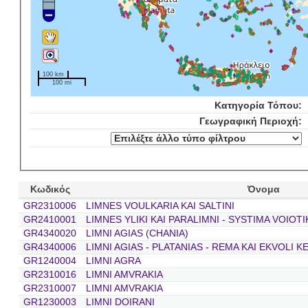
100 km
100 mi
Κατηγορία Τόπου:
Γεωγραφική Περιοχή:
Κωδικός
Όνομα
GR2310006
LIMNES VOULKARIA KAI SALTINI
GR2410001
LIMNES YLIKI KAI PARALIMNI - SYSTIMA VOIOT
GR4340020
LIMNI AGIAS (CHANIA)
GR4340006
LIMNI AGIAS - PLATANIAS - REMA KAI EKVOLI KE
GR1240004
LIMNI AGRA
GR2310016
LIMNI AMVRAKIA
GR2310007
LIMNI AMVRAKIA
GR1230003
LIMNI DOIRANI