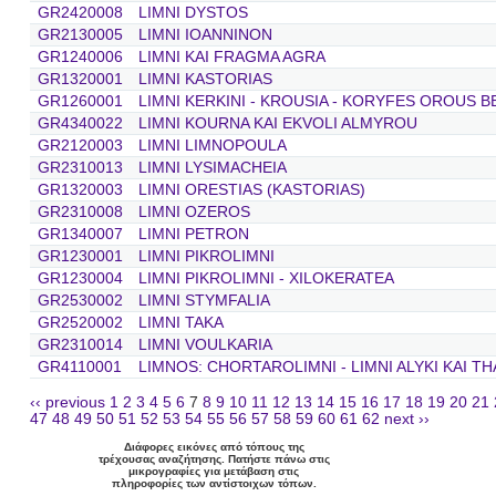
GR2420008
LIMNI DYSTOS
GR2130005
LIMNI IOANNINON
GR1240006
LIMNI KAI FRAGMA AGRA
GR1320001
LIMNI KASTORIAS
GR1260001
LIMNI KERKINI - KROUSIA - KORYFES OROUS 
GR4340022
LIMNI KOURNA KAI EKVOLI ALMYROU
GR2120003
LIMNI LIMNOPOULA
GR2310013
LIMNI LYSIMACHEIA
GR1320003
LIMNI ORESTIAS (KASTORIAS)
GR2310008
LIMNI OZEROS
GR1340007
LIMNI PETRON
GR1230001
LIMNI PIKROLIMNI
GR1230004
LIMNI PIKROLIMNI - XILOKERATEA
GR2530002
LIMNI STYMFALIA
GR2520002
LIMNI TAKA
GR2310014
LIMNI VOULKARIA
GR4110001
LIMNOS: CHORTAROLIMNI - LIMNI ALYKI KAI T
‹‹ previous
1
2
3
4
5
6
7
8
9
10
11
12
13
14
15
16
17
18
19
20
21
47
48
49
50
51
52
53
54
55
56
57
58
59
60
61
62
next ››
Διάφορες εικόνες από τόπους της
τρέχουσας αναζήτησης. Πατήστε πάνω στις
μικρογραφίες για μετάβαση στις
πληροφορίες των αντίστοιχων τόπων.