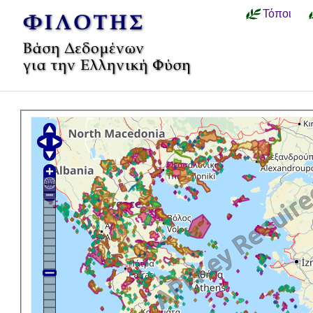
Τόποι