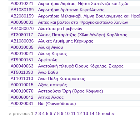
A00010221
Ακρωτήριο Ακρίτας, Νήσοι Σαπιέντζα και Σχίζα
AB1080169
Ακρωτήριο Δράπανο Κεφαλλονιάς
AB2080159
Ακρωτήριο Μελαγκαβί, Λίμνη Βουλιαγμένης και Ηρα
A00050033
Ακτές και βάλτοι στο Φραγκοκάστελλο Χανίων
AB4080070
Αλατόπετρα Γρεβενών
AT3080117
Άλσος Παπαράτζας (Χίλια Δένδρα) Καρδίτσας
AB1080036
Αλυκές Λευκίμμης Κέρκυρας
A00030035
Αλυκή Αιγίου
A00010021
Αλυκή Κίτρους
AT9900151
Αμφίπολη
A00040063
Ανατολική πλευρά Όρους Κόχυλας, Σκύρος
AT5011090
Άνω Βαθύ
AT1011010
Άνω Πόλη Κυπαρισσίας
A00010015
Αξιός ποταμός
A00010070
Αστερούσια Όρη (Όρος Κόφινας)
A00060042
Αττικό Άλσος
A00020031
Βάι (Φοινικόδασος)
‹‹ previous
1
2
3
4
5
6
7
8
9
10
11
12
13
14
15
next ››