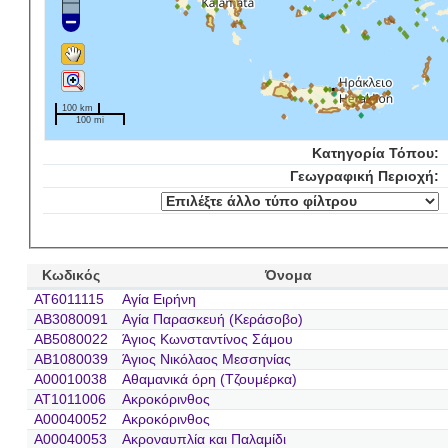
100 km
100 mi
Κατηγορία Τόπου:
Γεωγραφική Περιοχή:
Κωδικός
Όνομα
AT6011115
Αγία Ειρήνη
AB3080091
Αγία Παρασκευή (Κεράσοβο)
AB5080022
Άγιος Κωνσταντίνος Σάμου
AB1080039
Άγιος Νικόλαος Μεσσηνίας
A00010038
Αθαμανικά όρη (Τζουμέρκα)
AT1011006
Ακροκόρινθος
A00040052
Ακροκόρινθος
A00040053
Ακροναυπλία και Παλαμίδι