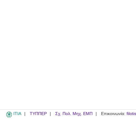
ITIA
ΤΥΠΠΕΡ
Σχ. Πολ. Μηχ. ΕΜΠ
Επικοινωνία:
filot