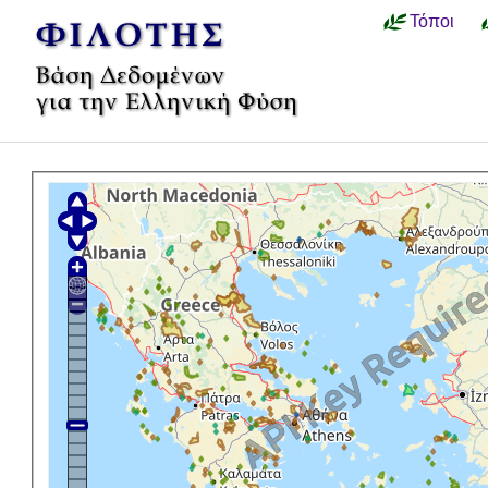
Τόποι