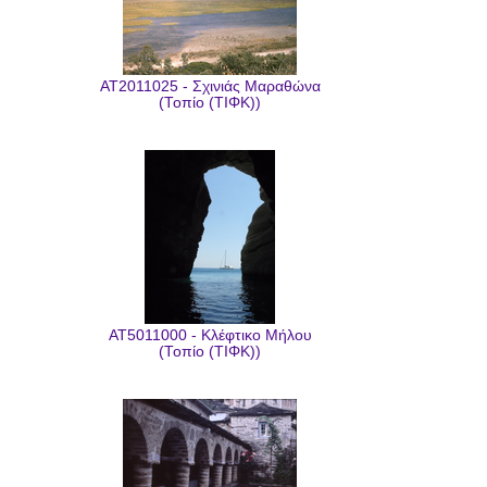
AT2011025 - Σχινιάς Μαραθώνα
(Τοπίο (ΤΙΦΚ))
AT5011000 - Κλέφτικο Μήλου
(Τοπίο (ΤΙΦΚ))