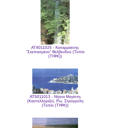
AT4011025 - Καταρράκτης
"Σκεπασμένο" Βελβενδού (Τοπίο
(ΤΙΦΚ))
AT5011013 - Νήσοι Μεγίστη
(Καστελλόριζο), Ρω, Στρογγύλη
(Τοπίο (ΤΙΦΚ))