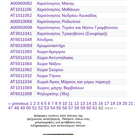
A00060082
Χερσόνησος Μάνης
AT1011106
Χερσόνησος Μεθάνων
AT1011052
Χερσόνησος Νυδρίου Λευκάδας
A00010066
Χερσόνησος Ροδωπού
A00050008
Χερσόνησος Τηγάνι και Νήσοι Γραμβούσες
AT3011041
Χερσόνησος Τραγοβούνι (Σουφλερή)
AT6011048
Χόνδρος
AT6010059
Χρωμοναστήρι
AT5011083
Χώρα Αμοργού
AT5011015
Χώρα Αστυπάλαιας
AT5011064
Χώρα Νάξου
AT5011062
Χώρα Σκύρου
AT5011032
Χώρα Τήνου
AT1011034
Χωριό Άγιος Μάρκος και γύρω περιοχή
AT1011069
Χώρος μάχης Βερβαίνων
AT6011008
Ψηλορείτης (Ίδη)
‹‹ previous
1
2
3
4
5
6
7
8
9
10
11
12
13
14
15
16
17
18
19
20
21
47
48
49
50
51
52
53
54
55
56
57
58
59
60
61
62
next ››
Διάφορες εικόνες από τόπους της
τρέχουσας αναζήτησης. Πατήστε πάνω στις
μικρογραφίες για μετάβαση στις
πληροφορίες των αντίστοιχων τόπων.