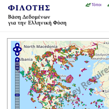
Τόποι