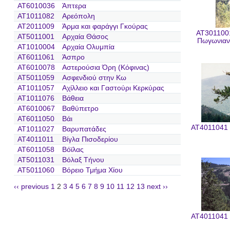
AT6010036
Άπτερα
AT1011082
Αρεόπολη
AT2011009
Άρμα και φαράγγι Γκούρας
AT3011001
AT5011001
Αρχαία Θάσος
Πωγωνιανή
AT1010004
Αρχαία Ολυμπία
AT6011061
Άσπρο
AT6010078
Αστερούσια Όρη (Κόφινας)
AT5011059
Ασφενδιού στην Κω
AT1011057
Αχίλλειο και Γαστούρι Κερκύρας
AT1011076
Βάθεια
AT6010067
Βαθύπετρο
AT6011050
Βάι
AT4011041 
AT1011027
Βαρυπατάδες
AT4011011
Βίγλα Πισοδερίου
AT6011058
Βόϊλας
AT5011031
Βόλαξ Τήνου
AT5011060
Βόρειο Τμήμα Χίου
‹‹ previous
1
2
3
4
5
6
7
8
9
10
11
12
13
next ››
AT4011041 