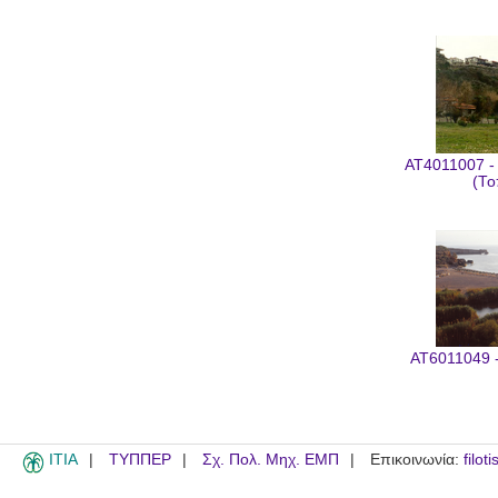
AT4011007 -
(Το
AT6011049 -
ITIA
ΤΥΠΠΕΡ
Σχ. Πολ. Μηχ. ΕΜΠ
Επικοινωνία:
filot