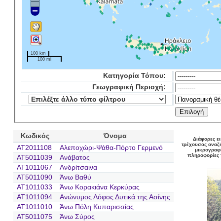
100 km
100 mi
Κατηγορία Τόπου:
Γεωγραφική Περιοχή:
Κωδικός
Όνομα
Διάφορες ε
τρέχουσας αναζ
AT2011108
Αλεποχώρι-Ψάθα-Πόρτο Γερμενό
μικρογραφί
πληροφορίες 
AT5011039
Ανάβατος
AT1011067
Ανδρίτσαινα
AT5011090
Άνω Βαθύ
AT1011033
Άνω Κορακιάνα Κερκύρας
AT1011094
Ανώνυμος Λόφος Δυτικά της Ασίνης
AT1011010
Άνω Πόλη Κυπαρισσίας
AT5011075
Άνω Σύρος