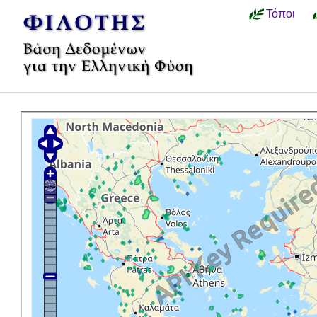
Τόποι