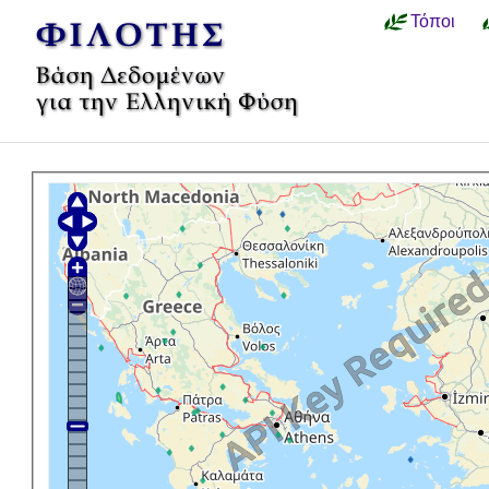
Τόποι