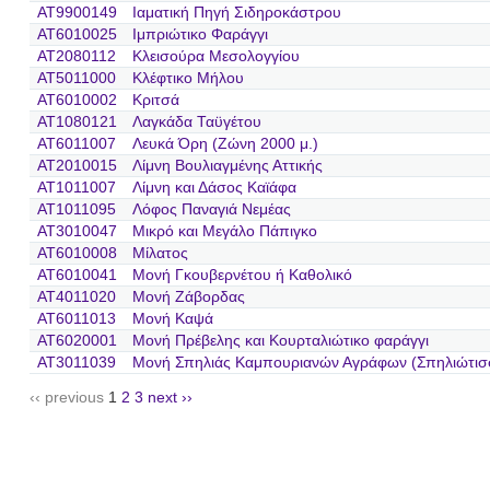
AT9900149
Ιαματική Πηγή Σιδηροκάστρου
AT6010025
Ιμπριώτικο Φαράγγι
AT2080112
Κλεισούρα Μεσολογγίου
AT5011000
Κλέφτικο Μήλου
AT6010002
Κριτσά
AT1080121
Λαγκάδα Ταϋγέτου
AT6011007
Λευκά Όρη (Ζώνη 2000 μ.)
AT2010015
Λίμνη Βουλιαγμένης Αττικής
AT1011007
Λίμνη και Δάσος Καϊάφα
AT1011095
Λόφος Παναγιά Νεμέας
AT3010047
Μικρό και Μεγάλο Πάπιγκο
AT6010008
Μίλατος
AT6010041
Μονή Γκουβερνέτου ή Καθολικό
AT4011020
Μονή Ζάβορδας
AT6011013
Μονή Καψά
AT6020001
Μονή Πρέβελης και Κουρταλιώτικο φαράγγι
AT3011039
Μονή Σπηλιάς Καμπουριανών Αγράφων (Σπηλιώτισ
‹‹ previous
1
2
3
next ››