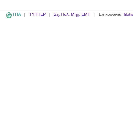
ITIA
ΤΥΠΠΕΡ
Σχ. Πολ. Μηχ. ΕΜΠ
Επικοινωνία:
filot