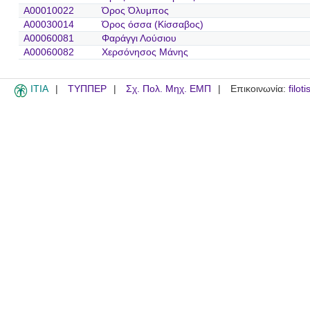
A00010022
Όρος Όλυμπος
A00030014
Όρος όσσα (Κίσσαβος)
A00060081
Φαράγγι Λούσιου
A00060082
Χερσόνησος Μάνης
ITIA
ΤΥΠΠΕΡ
Σχ. Πολ. Μηχ. ΕΜΠ
Επικοινωνία:
filot