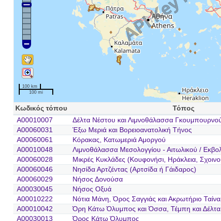
100 km
100 mi
Κωδικός τόπου
Τόπος
A00010007
Δέλτα Νέστου και Λιμνοθάλασσα Γκουμπουρνού
A00060031
Έξω Μεριά και Βορειοανατολική Τήνος
A00060061
Κόρακας, Κατωμεριά Αμοργού
A00010048
Λιμνοθάλασσα Μεσολογγίου - Αιτωλικού / Εκβο
A00060028
Μικρές Κυκλάδες (Κουφονήσι, Ηράκλεια, Σχοινο
A00060046
Νησίδα Αρτζέντας (Αρτσίδα ή Γάιδαρος)
A00060029
Νήσος Δονούσα
A00030045
Νήσος Οξυά
A00010222
Νότια Μάνη, Όρος Σαγγιάς και Ακρωτήριο Ταίν
A00010042
Όρη Κάτω Όλυμπος και Όσσα, Τέμπη και Δέλτα
A00030013
Όρος Κάτω Όλυμπος