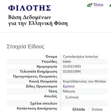
Τόποι
Στοιχεία Είδους
Όνομα
Cyrtodactylus kotschyi
Υποείδος
bileki
Ημερομηνία
01/03/1993
Τελευταία Ενημέρωση
01/03/1994
Προηγούμενες Oνομασίες
Κοινή Ονομασία
Κυρτοδάκτυλος του Μπίλεκ
Είδος Οργανισμού
Ερπετό
Τάση
Μείωση
Απειλές
Συλλογή
Σχόλια απειλών
Κατάσταση Διατήρησης
Ελλάδα
Σπάνιο