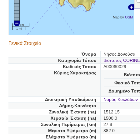
Map by
OSM
2 km
1 mi
Γενικά Στοιχεία
Όνομα
Νήσος Δονούσα
Κατηγορία Τόπου
Βιότοπος CORINE
Κωδικός Τόπου
A00060029
Κύριος Χαρακτήρας
Βιότοπ
Φυσικό Τοπ
Δομημένο Τοπ
Διοικητική Υποδιαίρεση
Νομός Κυκλάδων
Δήμος-Κοινότητα
Συνολική Έκταση (ha)
1512.15
Χερσαία Έκταση (ha)
1500.0
Συνολική Περίμετρος (km)
27.8
Μέγιστο Υψόμετρο (m)
382.0
Ελάχιστο Υψόμετρο (m)