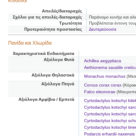
Κίνδυνοι
Απειλές/διαταραχές
Σχόλιο για τις απειλές-διαταραχές
Παράνομο κυνήγι και αλι
Τρωτότητα
Προβλέπεται έντονη του
Προτεραιότητα προστασίας
Δευτερεύουσα
Πανίδα και Χλωρίδα
Χαρακτηριστικά Ενδιαιτήματα
Αξιόλογα Φυτά
Achillea aegyptiaca
Aethionema saxatile creti
Αξιόλογα Θηλαστικά
Monachus monachus
(Μεσ
Αξιόλογα Πτηνά
Corvus corax corax
(Κόρακ
Falco eleonorae
(Μαυροπε
Αξιόλογα Αμφίβια / Ερπετά
Cyrtodactylus kotschyi bilek
Cyrtodactylus kotschyi sar
Cyrtodactylus kotschyi saro
Cyrtodactylus kotschyi sch
Cyrtodactylus kotschyi tine
Podarcis erhardii naxensis