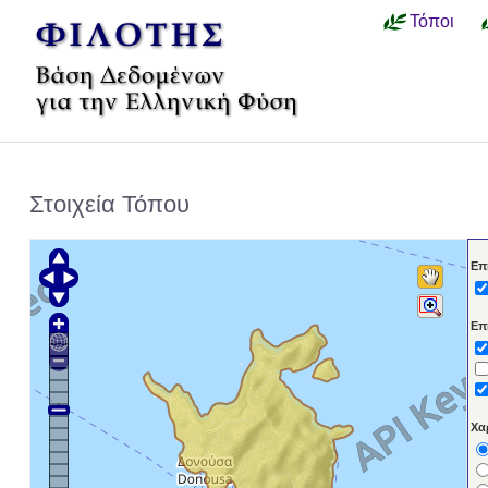
Τόποι
Στοιχεία Τόπου
Επ
Επ
Χα