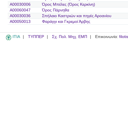
A00030006
Όρος Μπέλες (Όρος Κερκίνη)
A00060047
Όρος Πάρνηθα
A00030036
Σπήλαιο Καστριών και πηγές Αροανίου
A00050013
Φαράγγι και Γκρεμοί Άρβης
ITIA
ΤΥΠΠΕΡ
Σχ. Πολ. Μηχ. ΕΜΠ
Επικοινωνία:
filot