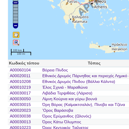
100 km
100 mi
Κωδικός τόπου
Τόπος
A00060104
Βόρεια Πίνδος
A00020011
Εθνικός Δρυμός Πάρνηθας και περιοχές Λημικό -
A00010208
Εθνικός Δρυμός Πίνδου (Βάλλια Κάλντα)
A00010219
Έλος Σχινιά - Μαραθώνα
A00030017
Λιβάδια Τερψιθέας (Λάρισα)
A00030050
Λίμνη Κούρνα και γύρω βουνά
A00030015
Όρη Βόρας (Καϊμακτσαλάν), Πίνοβο και Τζένα
A00020023
'Ορος Βαράσοβα
A00030038
Όρος Ερύμανθος (Ωλονός)
A00030013
Όρος Κάτω Όλυμπος
A00010223
Όρος Κεντρικός Ταΰγετος