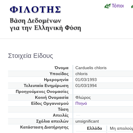
Τόποι
Στοιχεία Είδους
Όνομα
Carduelis chloris
Υποείδος
chloris
Ημερομηνία
01/03/1993
Τελευταία Ενημέρωση
01/03/1994
Προηγούμενες Oνομασίες
Κοινή Ονομασία
Φλώρος
Είδος Οργανισμού
Πτηνό
Τάση
Απειλές
Σχόλια απειλών
unsignificant
Κατάσταση Διατήρησης
Ελλάδα
Μη απειλού