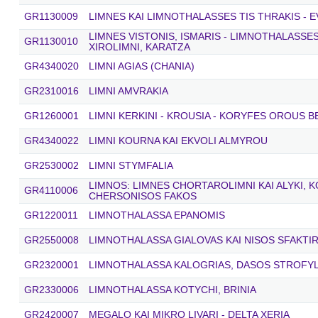
GR1130009
LIMNES KAI LIMNOTHALASSES TIS THRAKIS - E
LIMNES VISTONIS, ISMARIS - LIMNOTHALASSE
GR1130010
XIROLIMNI, KARATZA
GR4340020
LIMNI AGIAS (CHANIA)
GR2310016
LIMNI AMVRAKIA
GR1260001
LIMNI KERKINI - KROUSIA - KORYFES OROUS 
GR4340022
LIMNI KOURNA KAI EKVOLI ALMYROU
GR2530002
LIMNI STYMFALIA
LIMNOS: LIMNES CHORTAROLIMNI KAI ALYKI, 
GR4110006
CHERSONISOS FAKOS
GR1220011
LIMNOTHALASSA EPANOMIS
GR2550008
LIMNOTHALASSA GIALOVAS KAI NISOS SFAKTIR
GR2320001
LIMNOTHALASSA KALOGRIAS, DASOS STROFYLI
GR2330006
LIMNOTHALASSA KOTYCHI, BRINIA
GR2420007
MEGALO KAI MIKRO LIVARI - DELTA XERIA