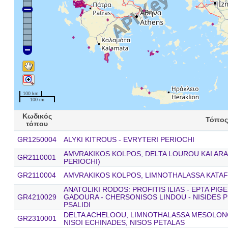
100 km
100 mi
Κωδικός
Τόπος
τόπου
GR1250004
ALYKI KITROUS - EVRYTERI PERIOCHI
AMVRAKIKOS KOLPOS, DELTA LOUROU KAI ARA
GR2110001
PERIOCHI)
GR2110004
AMVRAKIKOS KOLPOS, LIMNOTHALASSA KATAF
ANATOLIKI RODOS: PROFITIS ILIAS - EPTA PIG
GR4210029
GADOURA - CHERSONISOS LINDOU - NISIDES P
PSALIDI
DELTA ACHELOOU, LIMNOTHALASSA MESOLONGI
GR2310001
NISOI ECHINADES, NISOS PETALAS