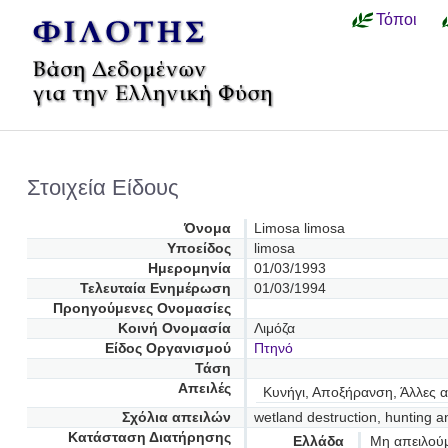
Τόποι
Στοιχεία Είδους
Όνομα
Limosa limosa
Υποείδος
limosa
Ημερομηνία
01/03/1993
Τελευταία Ενημέρωση
01/03/1994
Προηγούμενες Oνομασίες
Κοινή Ονομασία
Λιμόζα
Είδος Οργανισμού
Πτηνό
Τάση
Απειλές
Κυνήγι, Αποξήρανση, Άλλες α
Σχόλια απειλών
wetland destruction, hunting a
Κατάσταση Διατήρησης
Ελλάδα
Μη απειλού