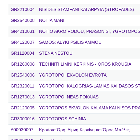
GR2210004
NISIDES STAMFANI KAI ARPYIA (STROFADES)
GR2540008
NOTIA MANI
GR4210031
NOTIO AKRO RODOU, PRASONISI, YGROTOPOS 
GR4120007
SAMOS: ALΥKΙ PSILIS AMMOU
GR1120004
STENA NESTOU
GR1260008
TECHNITI LIMNI KERKINIS - OROS KROUSIA
GR2540006
YGROTOPOI EKVOLON EVROTA
GR2320011
YGROTOPOI KALOGRIAS-LAMIAS KAI DASOS S
GR1270013
YGROTOPOI NEAS FOKAIAS
GR2120005
YGROTOPOS EKVOLON KALAMA KAI NISOS PR
GR3000016
YGROTOPOS SCHINIA
A00030007
Κρούσια Όρη, Λίμνη Κερκίνη και Όρος Μπέλες