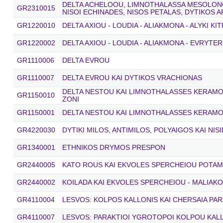
DELTA ACHELOOU, LIMNOTHALASSA MESOLONGI
GR2310015
NISOI ECHINADES, NISOS PETALAS, DYTIKOS 
GR1220010
DELTA AXIOU - LOUDIA - ALIAKMONA - ALYKI KI
GR1220002
DELTA AXIOU - LOUDIA - ALIAKMONA - EVRYTER
GR1110006
DELTA EVROU
GR1110007
DELTA EVROU KAI DYTIKOS VRACHIONAS
DELTA NESTOU KAI LIMNOTHALASSES KERAMOTI
GR1150010
ZONI
GR1150001
DELTA NESTOU KAI LIMNOTHALASSES KERAMO
GR4220030
DYTIKI MILOS, ANTIMILOS, POLYAIGOS KAI NIS
GR1340001
ETHNIKOS DRYMOS PRESPON
GR2440005
KATO ROUS KAI EKVOLES SPERCHEIOU POTA
GR2440002
KOILADA KAI EKVOLES SPERCHEIOU - MALIAK
GR4110004
LESVOS: KOLPOS KALLONIS KAI CHERSAIA PAR
GR4110007
LESVOS: PARAKTIOI YGROTOPOI KOLPOU KAL