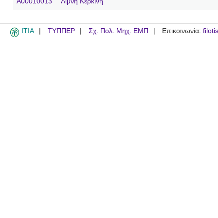
A00010013
Λίμνη Κερκίνη
ITIA
ΤΥΠΠΕΡ
Σχ. Πολ. Μηχ. ΕΜΠ
Επικοινωνία:
filot