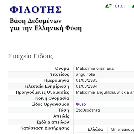
Τόποι
Στοιχεία Είδους
Όνομα
Malcolmia orsiniana
Υποείδος
angulifolia
Ημερομηνία
01/03/1993
Τελευταία Ενημέρωση
01/03/1994
Προηγούμενες Oνομασίες
Malcolmia angulifolia/wilckia a
Κοινή Ονομασία
Είδος Οργανισμού
Φυτό
Τάση
Σταθερότητα
Απειλές
Σχόλια απειλών
Κατάσταση Διατήρησης
Ελλάδα
Μη απειλού