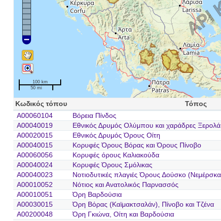
100 km
50 mi
Κωδικός τόπου
Τόπος
A00060104
Βόρεια Πίνδος
A00040019
Εθνικός Δρυμός Ολύμπου και χαράδρες Ξερολά
A00020015
Εθνικός Δρυμός Όρους Οίτη
A00040015
Κορυφές Όρους Βόρας και Όρους Πίνοβο
A00060056
Κορυφές όρους Καλιακούδα
A00040024
Κορυφές Όρους Σμόλικας
A00040023
Νοτιοδυτικές πλαγιές Όρους Δούσκο (Νεμέρσκα
A00010052
Νότιος και Ανατολικός Παρνασσός
A00010051
Όρη Βαρδούσια
A00030015
Όρη Βόρας (Καϊμακτσαλάν), Πίνοβο και Τζένα
A00200048
Όρη Γκιώνα, Οίτη και Βαρδούσια