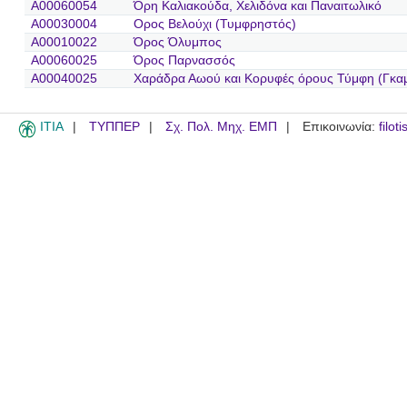
A00060054
Όρη Καλιακούδα, Χελιδόνα και Παναιτωλικό
A00030004
Ορος Βελούχι (Τυμφρηστός)
A00010022
Όρος Όλυμπος
A00060025
Όρος Παρνασσός
A00040025
Χαράδρα Αωού και Κορυφές όρους Τύμφη (Γκα
ITIA
ΤΥΠΠΕΡ
Σχ. Πολ. Μηχ. ΕΜΠ
Επικοινωνία:
filot