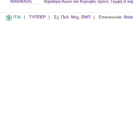
A00040025
Χαράδρα Αωού και Κορυφές όρους Τύμφη (Γκα
ITIA
ΤΥΠΠΕΡ
Σχ. Πολ. Μηχ. ΕΜΠ
Επικοινωνία:
filot