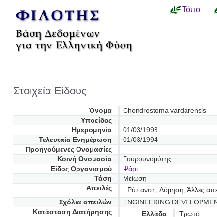
Τόποι
Στοιχεία Είδους
Όνομα
Chondrostoma vardarensis
Υποείδος
Ημερομηνία
01/03/1993
Τελευταία Ενημέρωση
01/03/1994
Προηγούμενες Oνομασίες
Κοινή Ονομασία
Γουρουνομύτης
Είδος Οργανισμού
Ψάρι
Τάση
Μείωση
Απειλές
Ρύπανση, Δόμηση, Άλλες απε
Σχόλια απειλών
ENGINEERING DEVELOPME
Κατάσταση Διατήρησης
Ελλάδα
Τρωτό