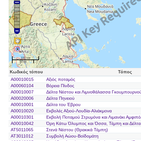
100 km
50 mi
Κωδικός τόπου
Τόπος
A00010015
Αξιός ποταμός
A00060104
Βόρεια Πίνδος
A00010007
Δέλτα Νέστου και Λιμνοθάλασσα Γκουμπουρνού
A00020006
Δέλτα Πηνειού
A00010001
Δέλτα του Έβρου
A00010020
Εκβολές Αξιού-Λουδία-Αλιάκμονα
A00010301
Εκβολή Ποταμού Στρυμόνα και Λιμανάκι Αμφιπ
A00010042
Όρη Κάτω Όλυμπος και Όσσα, Τέμπη και Δέλτα
AT5011065
Στενά Νέστου (Θρακικά Τέμπη)
AT3011012
Συμβολή Αώου-Βοϊδομάτη