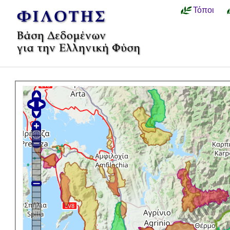
Τόποι