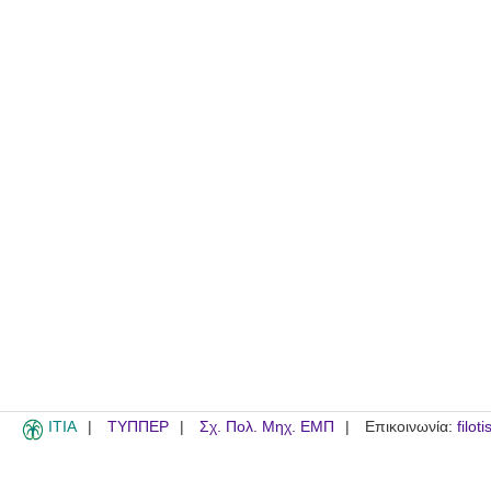
ITIA
ΤΥΠΠΕΡ
Σχ. Πολ. Μηχ. ΕΜΠ
Επικοινωνία:
filot