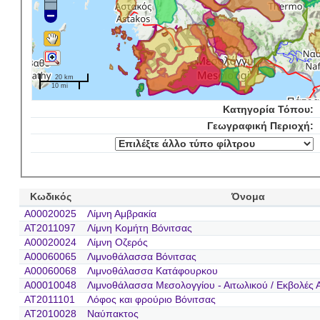
20 km
10 mi
Κατηγορία Τόπου:
Γεωγραφική Περιοχή:
Κωδικός
Όνομα
A00020025
Λίμνη Αμβρακία
AT2011097
Λίμνη Κομήτη Βόνιτσας
A00020024
Λίμνη Οζερός
A00060065
Λιμνοθάλασσα Βόνιτσας
A00060068
Λιμνοθάλασσα Κατάφουρκου
A00010048
Λιμνοθάλασσα Μεσολογγίου - Αιτωλικού / Εκβολές 
AT2011101
Λόφος και φρούριο Βόνιτσας
AT2010028
Ναύπακτος