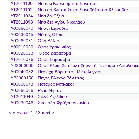
AT2011100
Νησάκι Κουκουμίτσα Βόνιτσας
AT2011102
Νησίδα Κλείσοβα και λιμνοθάλασσα Κλείσοβας
AT2011024
Νησίδα Οξειά
AT2011098
Νησίδες Αγίου Νικολάου
A00060070
Νήσοι Εχινάδες
A00030045
Νήσος Οξυά
A00060071
Όρη Βάλτου
A00010050
Όρος Αράκυνθος
A00020023
'Ορος Βαράσοβα
AT2010026
Όρος Βαράσοβα
AB2080060
Όρος Κλόκοβα (Παλιοβούνα ή Ταφιασός) Αιτωλοακ
A00040032
Περιοχή Βόρεια του Μεσολογγίου
AB2080158
Πηγές Βλυχός Βόνιτσας
A00060073
Ποταμός Μπιζάκος
A00060066
Ρέμα Νήσας
AT2011040
Στενά Αχελώου
A00030046
Συστάδα Φράξου Λεσινίου
‹‹ previous
1
2
3
next ››