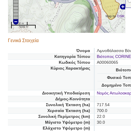
Map by
OSM
1000 m
5000 ft
Γενικά Στοιχεία
Όνομα
Λιμνοθάλασσα Βόν
Κατηγορία Τόπου
Βιότοπος CORINE
Κωδικός Τόπου
A00060065
Κύριος Χαρακτήρας
Βιότοπ
Φυσικό Τοπ
Δομημένο Τοπ
Διοικητική Υποδιαίρεση
Νομός Αιτωλοακαρ
Δήμος-Κοινότητα
Συνολική Έκταση (ha)
717.54
Χερσαία Έκταση (ha)
700.0
Συνολική Περίμετρος (km)
22.0
Μέγιστο Υψόμετρο (m)
30.0
Ελάχιστο Υψόμετρο (m)