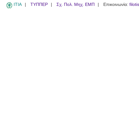
ITIA
ΤΥΠΠΕΡ
Σχ. Πολ. Μηχ. ΕΜΠ
Επικοινωνία:
filot