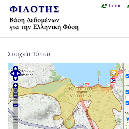
Τόποι
Στοιχεία Τόπου
Επ
Επ
Βόνιτσα
Χα