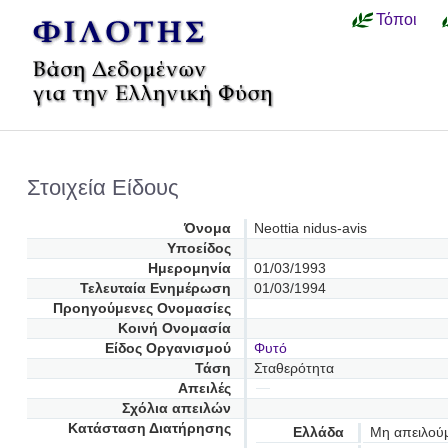
Τόποι
Στοιχεία Είδους
Όνομα
Neottia nidus-avis
Υποείδος
Ημερομηνία
01/03/1993
Τελευταία Ενημέρωση
01/03/1994
Προηγούμενες Oνομασίες
Κοινή Ονομασία
Είδος Οργανισμού
Φυτό
Τάση
Σταθερότητα
Απειλές
Σχόλια απειλών
Κατάσταση Διατήρησης
Ελλάδα
Μη απειλού