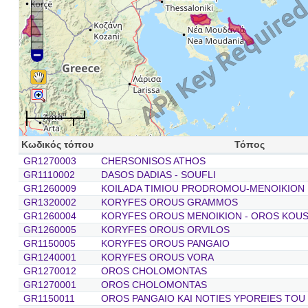
100 km
50 mi
Κωδικός τόπου
Τόπος
GR1270003
CHERSONISOS ATHOS
GR1110002
DASOS DADIAS - SOUFLI
GR1260009
KOILADA TIMIOU PRODROMOU-MENOIKION
GR1320002
KORYFES OROUS GRAMMOS
GR1260004
KORYFES OROUS MENOIKION - OROS KOU
GR1260005
KORYFES OROUS ORVILOS
GR1150005
KORYFES OROUS PANGAIO
GR1240001
KORYFES OROUS VORA
GR1270012
OROS CHOLOMONTAS
GR1270001
OROS CHOLOMONTAS
GR1150011
OROS PANGAIO KAI NOTIES YPOREIES TOU