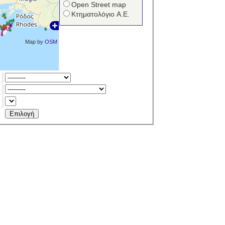
Open Street map
Κτηματολόγιο Α.Ε.
Map by
OSM