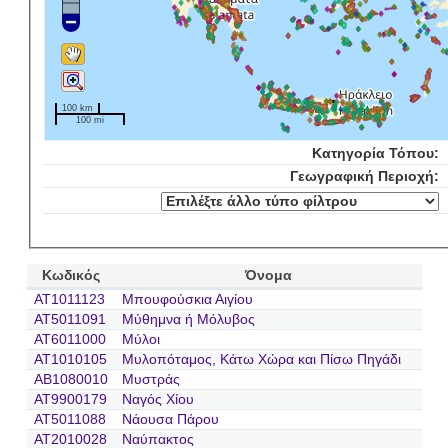
100 km
100 mi
Κατηγορία Τόπου:
Γεωγραφική Περιοχή:
Κωδικός
Όνομα
AT1011123
Μπουφούσκια Αιγίου
AT5011091
Μύθημνα ή Μόλυβος
AT6011000
Μύλοι
AT1010105
Μυλοπόταμος, Κάτω Χώρα και Πίσω Πηγάδι
AB1080010
Μυστράς
AT9900179
Ναγός Χίου
AT5011088
Νάουσα Πάρου
AT2010028
Ναύπακτος