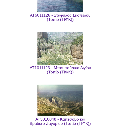
AT5011126 - Στάφυλος Σκοπέλου
(Τοπίο (ΤΙΦΚ))
AT1011123 - Μπουφούσκια Αιγίου
(Τοπίο (ΤΙΦΚ))
AT3010048 - Καπέσοβο και
Βραδέτο Ζαγορίου (Τοπίο (ΤΙΦΚ))