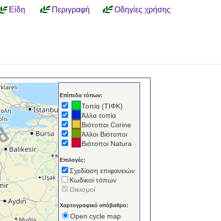
Είδη
Περιγραφή
Οδηγίες χρήσης
Επίπεδα τόπων:
Τοπία (ΤΙΦΚ)
Άλλα τοπία
Βιότοποι Corine
Άλλοι Βιότοποι
Βιότοποι Natura
Επιλογές:
Σχεδίαση επιφανειών
Κωδικοί τόπων
Οικισμοί
Χαρτογραφικό υπόβαθρο:
Open cycle map