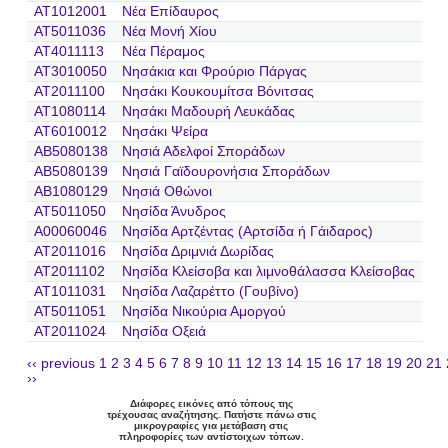
AT1012001
Νέα Επίδαυρος
AT5011036
Νέα Μονή Χίου
AT4011113
Νέα Πέραμος
AT3010050
Νησάκια και Φρούριο Πάργας
AT2011100
Νησάκι Κουκουμίτσα Βόνιτσας
AT1080114
Νησάκι Μαδουρή Λευκάδας
AT6010012
Νησάκι Ψείρα
AB5080138
Νησιά Αδελφοί Σποράδων
AB5080139
Νησιά Γαϊδουρονήσια Σποράδων
AB1080129
Νησιά Οθώνοι
AT5011050
Νησίδα Άνυδρος
A00060046
Νησίδα Αρτζέντας (Αρτσίδα ή Γάιδαρος)
AT2011016
Νησίδα Δριμνιά Δωρίδας
AT2011102
Νησίδα Κλείσοβα και λιμνοθάλασσα Κλείσοβας
AT1011031
Νησίδα Λαζαρέττο (Γουβίνο)
AT5011051
Νησίδα Νικούρια Αμοργού
AT2011024
Νησίδα Οξειά
‹‹ previous
1
2
3
4
5
6
7
8
9
10
11
12
13
14
15
16
17
18
19
20
21
››
Διάφορες εικόνες από τόπους της
τρέχουσας αναζήτησης. Πατήστε πάνω στις
μικρογραφίες για μετάβαση στις
πληροφορίες των αντίστοιχων τόπων.