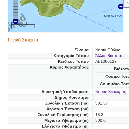
Map by
OSM
1000 m
5000 ft
Γενικά Στοιχεία
Όνομα
Νησιά Οθώνοι
Κατηγορία Τόπου
Άλλος Βιότοπος
Κωδικός Τόπου
AB1080129
Κύριος Χαρακτήρας
Βιότοπ
Φυσικό Τοπ
Δομημένο Τοπ
Διοικητική Υποδιαίρεση
Νομός Κερκύρας
Δήμος-Κοινότητα
Συνολική Έκταση (ha)
981.97
Χερσαία Έκταση (ha)
Συνολική Περίμετρος (km)
15.3
Μέγιστο Υψόμετρο (m)
300.0
Ελάχιστο Υψόμετρο (m)