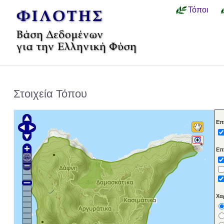
Τόποι
Στοιχεία Τόπου
Επ
Επ
Χα