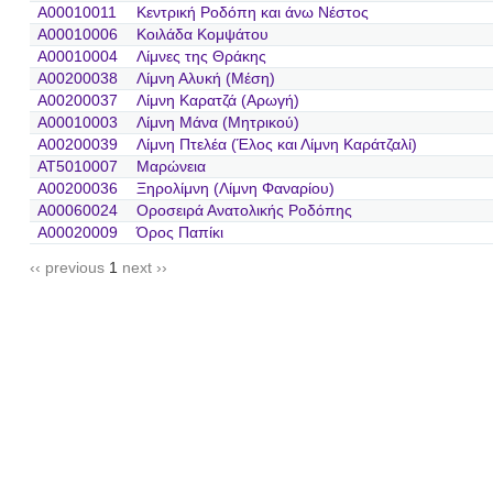
A00010011
Κεντρική Ροδόπη και άνω Νέστος
A00010006
Κοιλάδα Κομψάτου
A00010004
Λίμνες της Θράκης
A00200038
Λίμνη Αλυκή (Μέση)
A00200037
Λίμνη Καρατζά (Αρωγή)
A00010003
Λίμνη Μάνα (Μητρικού)
A00200039
Λίμνη Πτελέα (Έλος και Λίμνη Καράτζαλί)
AT5010007
Μαρώνεια
A00200036
Ξηρολίμνη (Λίμνη Φαναρίου)
A00060024
Οροσειρά Ανατολικής Ροδόπης
A00020009
Όρος Παπίκι
‹‹ previous
1
next ››