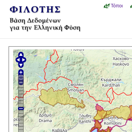
Τόποι