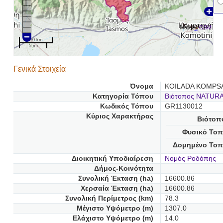
Κομοτηνή
Map by
OSM
10 km
5 mi
Γενικά Στοιχεία
Όνομα
KOILADA KOMPS
Κατηγορία Τόπου
Βιότοπος NATUR
Κωδικός Τόπου
GR1130012
Κύριος Χαρακτήρας
Βιότοπ
Φυσικό Τοπ
Δομημένο Τοπ
Διοικητική Υποδιαίρεση
Νομός Ροδόπης
Δήμος-Κοινότητα
Συνολική Έκταση (ha)
16600.86
Χερσαία Έκταση (ha)
16600.86
Συνολική Περίμετρος (km)
78.3
Μέγιστο Υψόμετρο (m)
1307.0
Ελάχιστο Υψόμετρο (m)
14.0