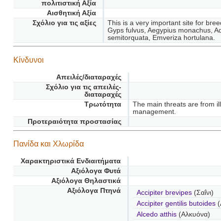
πολιτιστική Αξία
Αισθητική Αξία
Σχόλιο για τις αξίες
This is a very important site for bre
Gyps fulvus, Aegypius monachus, Aq
semitorquata, Emveriza hortulana.
Κίνδυνοι
Απειλές/διαταραχές
Σχόλιο για τις απειλές-
διαταραχές
Τρωτότητα
The main threats are from ill
management.
Προτεραιότητα προστασίας
Πανίδα και Χλωρίδα
Χαρακτηριστικά Ενδιαιτήματα
Αξιόλογα Φυτά
Αξιόλογα Θηλαστικά
Αξιόλογα Πτηνά
Accipiter brevipes
(Σαΐνι)
Accipiter gentilis butoides
(
Alcedo atthis
(Αλκυόνα)