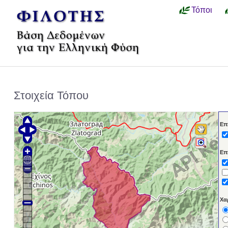
Τόποι
Στοιχεία Τόπου
Επ
Επ
Χα