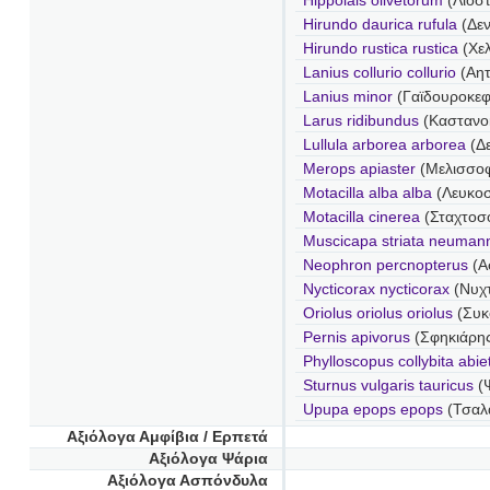
Hippolais olivetorum
(Λιοστ
Hirundo daurica rufula
(Δεν
Hirundo rustica rustica
(Χελ
Lanius collurio collurio
(Αητ
Lanius minor
(Γαϊδουροκε
Larus ridibundus
(Καστανο
Lullula arborea arborea
(Δ
Merops apiaster
(Μελισσο
Motacilla alba alba
(Λευκο
Motacilla cinerea
(Σταχτοσ
Muscicapa striata neumann
Neophron percnopterus
(Α
Nycticorax nycticorax
(Νυχ
Oriolus oriolus oriolus
(Συκ
Pernis apivorus
(Σφηκιάρη
Phylloscopus collybita abie
Sturnus vulgaris tauricus
(Ψ
Upupa epops epops
(Τσαλα
Αξιόλογα Αμφίβια / Ερπετά
Αξιόλογα Ψάρια
Αξιόλογα Ασπόνδυλα