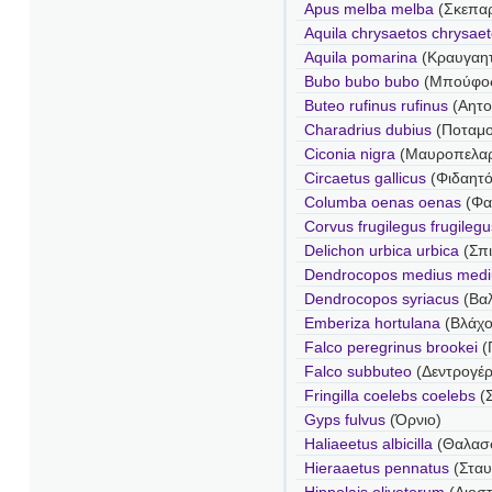
Apus melba melba
(Σκεπα
Aquila chrysaetos chrysae
Aquila pomarina
(Κραυγαη
Bubo bubo bubo
(Μπούφο
Buteo rufinus rufinus
(Αητο
Charadrius dubius
(Ποταμο
Ciconia nigra
(Μαυροπελα
Circaetus gallicus
(Φιδαητό
Columba oenas oenas
(Φα
Corvus frugilegus frugilegu
Delichon urbica urbica
(Σπι
Dendrocopos medius medi
Dendrocopos syriacus
(Βα
Emberiza hortulana
(Βλάχο
Falco peregrinus brookei
(
Falco subbuteo
(Δεντρογέ
Fringilla coelebs coelebs
(Σ
Gyps fulvus
(Όρνιο)
Haliaeetus albicilla
(Θαλασ
Hieraaetus pennatus
(Στα