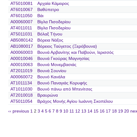
AT5010081
Αρχαία Κάμειρος
AT6010067
Βαθύπετρο
AT6011050
Βάι
A00060007
Βίγλα Πισοδερίου
AT4011011
Βίγλα Πισοδερίου
AT5011031
Βόλαξ Τήνου
AB5080142
Βόρεια Νάξος
AB1080017
Βόρειος Ταύγετος (Ξερόβουνα)
A00060003
Βουνά Αρβανίτης και Παϊβούνι, Ιερισσός
A00010046
Βουνά Γκούρας Μαγνησίας
A00010063
Βουνά Μονεμβασιάς
AT2011019
Βουνά Σουνίου
A00060072
Βουνό Κανάλα
AT1011134
Βουνό Παναγιάς Κορυφής
AT1011030
Βουνό πάνω από Μπενίτσες
AT2010018
Βραυρώνα
AT5011054
Βράχος Μονής Αγίου Ιωάννη Σκοπέλου
‹‹ previous
1
2
3
4
5
6
7
8
9
10
11
12
13
14
15
16
17
18
19
20
nex