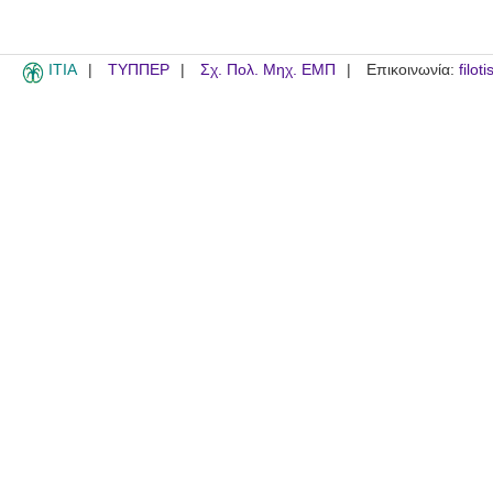
ITIA
ΤΥΠΠΕΡ
Σχ. Πολ. Μηχ. ΕΜΠ
Επικοινωνία:
filot