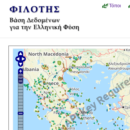
Τόποι