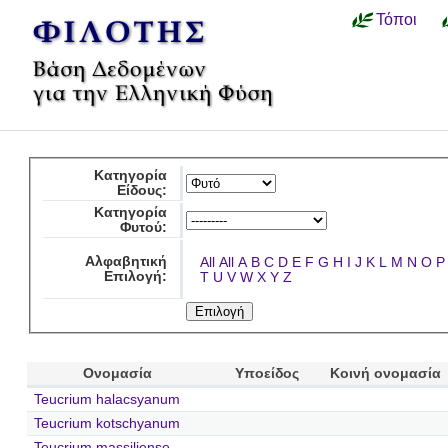
Τόποι
Κατηγορία
Είδους:
Κατηγορία
Φυτού:
Αλφαβητική
All
All
A
B
C
D
E
F
G
H
I
J
K
L
M
N
O
P
Επιλογή:
T
U
V
W
X
Y
Z
Ονομασία
Υποείδος
Κοινή ονομασία
Teucrium halacsyanum
Teucrium kotschyanum
Teucrium massiliense