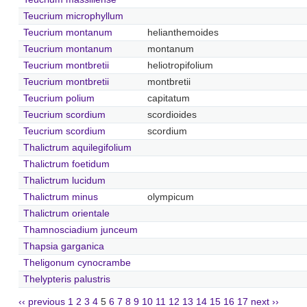
Teucrium microphyllum
Teucrium montanum
helianthemoides
Teucrium montanum
montanum
Teucrium montbretii
heliotropifolium
Teucrium montbretii
montbretii
Teucrium polium
capitatum
Teucrium scordium
scordioides
Teucrium scordium
scordium
Thalictrum aquilegifolium
Thalictrum foetidum
Thalictrum lucidum
Thalictrum minus
olympicum
Thalictrum orientale
Thamnosciadium junceum
Thapsia garganica
Theligonum cynocrambe
Thelypteris palustris
‹‹ previous
1
2
3
4
5
6
7
8
9
10
11
12
13
14
15
16
17
next ››