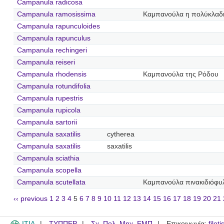
Campanula radicosa
Campanula ramosissima
Καμπανούλα η πολύκλαδ
Campanula rapunculoides
Campanula rapunculus
Campanula rechingeri
Campanula reiseri
Campanula rhodensis
Καμπανούλα της Ρόδου
Campanula rotundifolia
Campanula rupestris
Campanula rupicola
Campanula sartorii
Campanula saxatilis
cytherea
Campanula saxatilis
saxatilis
Campanula sciathia
Campanula scopella
Campanula scutellata
Καμπανούλα πινακιδιόφυ
‹‹ previous
1
2
3
4
5
6
7
8
9
10
11
12
13
14
15
16
17
18
19
20
21
ITIA
ΤΥΠΠΕΡ
Σχ. Πολ. Μηχ. ΕΜΠ
Επικοινωνία:
filot