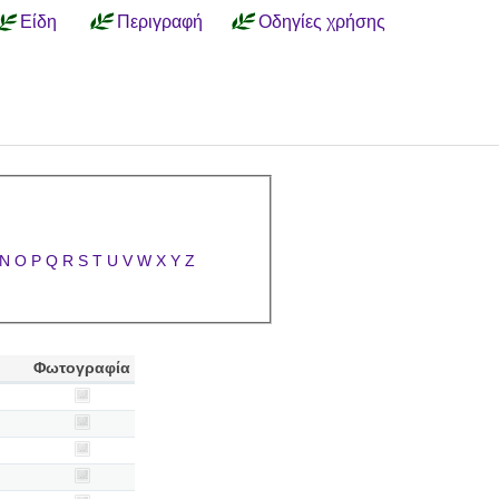
Είδη
Περιγραφή
Οδηγίες χρήσης
N
O
P
Q
R
S
T
U
V
W
X
Y
Z
Φωτογραφία