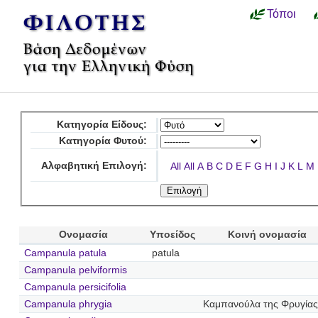
Τόποι
Κατηγορία Είδους:
Κατηγορία Φυτού:
Αλφαβητική Επιλογή:
All
All
A
B
C
D
E
F
G
H
I
J
K
L
M
Ονομασία
Υποείδος
Κοινή ονομασία
Campanula patula
patula
Campanula pelviformis
Campanula persicifolia
Campanula phrygia
Καμπανούλα της Φρυγίας