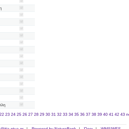
η
λλη
22
23
24
25
26
27
28
29
30
31
32
33
34
35
36
37
38
39
40
41
42
43
n
is@itia.ntua.gr
Powered by NatureBank
Όροι
WMS/WFS