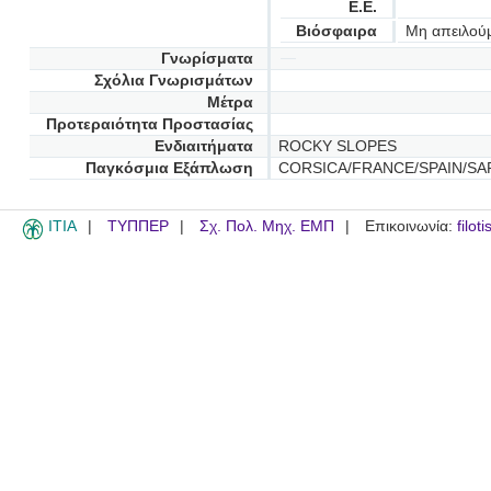
Ε.Ε.
Βιόσφαιρα
Μη απειλού
Γνωρίσματα
Σχόλια Γνωρισμάτων
Μέτρα
Προτεραιότητα Προστασίας
Ενδιαιτήματα
ROCKY SLOPES
Παγκόσμια Εξάπλωση
CORSICA/FRANCE/SPAIN/SA
ITIA
ΤΥΠΠΕΡ
Σχ. Πολ. Μηχ. ΕΜΠ
Επικοινωνία:
filot