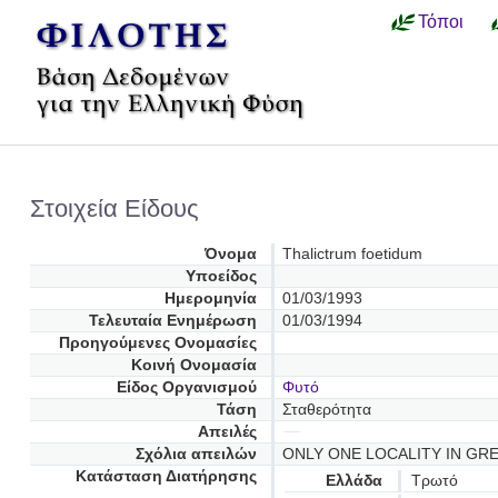
Τόποι
Στοιχεία Είδους
Όνομα
Thalictrum foetidum
Υποείδος
Ημερομηνία
01/03/1993
Τελευταία Ενημέρωση
01/03/1994
Προηγούμενες Oνομασίες
Κοινή Ονομασία
Είδος Οργανισμού
Φυτό
Τάση
Σταθερότητα
Απειλές
Σχόλια απειλών
ONLY ONE LOCALITY IN GR
Κατάσταση Διατήρησης
Ελλάδα
Τρωτό