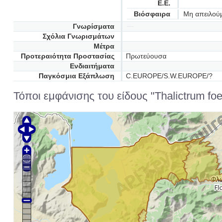
Ε.Ε.
Βιόσφαιρα
Μη απειλού
Γνωρίσματα
Σχόλια Γνωρισμάτων
Μέτρα
Προτεραιότητα Προστασίας
Πρωτεύουσα
Ενδιαιτήματα
Παγκόσμια Εξάπλωση
C.EUROPE/S.W.EUROPE/?
Τόποι εμφάνισης του είδους "Thalictrum foe
Φλ