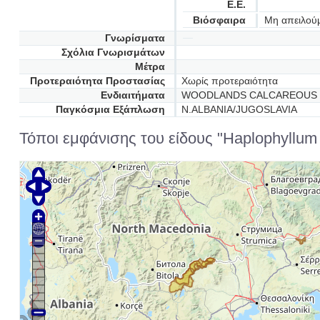
Ε.Ε.
Βιόσφαιρα
Μη απειλού
Γνωρίσματα
Σχόλια Γνωρισμάτων
Μέτρα
Προτεραιότητα Προστασίας
Χωρίς προτεραιότητα
Ενδιαιτήματα
WOODLANDS CALCAREOUS SO
Παγκόσμια Εξάπλωση
N.ALBANIA/JUGOSLAVIA
Τόποι εμφάνισης του είδους "Haplophyllum