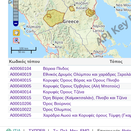
100 km
50 mi
Κωδικός τόπου
Τόπος
A00060104
Βόρεια Πίνδος
A00040019
Εθνικός Δρυμός Ολύμπου και χαράδρες Ξερολά
A00040015
Κορυφές Όρους Βόρας και Όρους Πίνοβο
A00040005
Κορυφές Όρους Όρβηλος (Αλή Μποτούς)
A00040014
Κορυφές Όρους Τζένα
A00030015
Όρη Βόρας (Καϊμακτσαλάν), Πίνοβο και Τζένα
A00010206
Όρος Βούρινος
A00010022
Όρος Όλυμπος
A00040025
Χαράδρα Αωού και Κορυφές όρους Τύμφη (Γκα
ITIA
ΤΥΠΠΕΡ
Σχ. Πολ. Μηχ. ΕΜΠ
Επικοινωνία:
filot