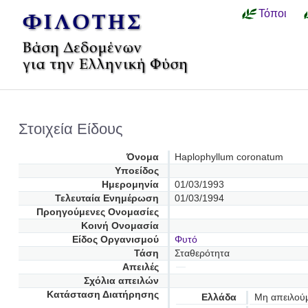
Τόποι
Στοιχεία Είδους
Όνομα
Haplophyllum coronatum
Υποείδος
Ημερομηνία
01/03/1993
Τελευταία Ενημέρωση
01/03/1994
Προηγούμενες Oνομασίες
Κοινή Ονομασία
Είδος Οργανισμού
Φυτό
Τάση
Σταθερότητα
Απειλές
Σχόλια απειλών
Κατάσταση Διατήρησης
Ελλάδα
Μη απειλού