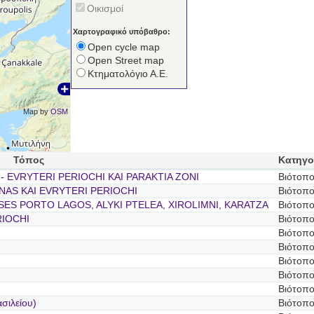
Οικισμοί
Χαρτογραφικό υπόβαθρο:
Open cycle map
Open Street map
Κτηματολόγιο Α.Ε.
Map by
OSM
Τόπος
Κατηγο
- EVRYTERI PERIOCHI KAI PARAKTIA ZONI
Βιότοπ
NAS KAI EVRYTERI PERIOCHI
Βιότοπ
SES PORTO LAGOS, ALYKI PTELEA, XIROLIMNI, KARATZA
Βιότοπ
RIOCHI
Βιότοπ
Βιότοπ
Βιότοπ
Βιότοπ
Βιότοπ
Βιότοπ
σιλείου)
Βιότοπ