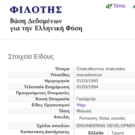
Τόποι
Στοιχεία Είδους
Όνομα
Chalcalburnus chalcoides
Υποείδος
macedonicus
Ημερομηνία
01/03/1993
Τελευταία Ενημέρωση
01/03/1994
Προηγούμενες Oνομασίες
Κοινή Ονομασία
Γκελάρτζα
Είδος Οργανισμού
Ψάρι
Τάση
Μείωση
Απειλές
Ρύπανση, Άλλες απειλές
Σχόλια απειλών
ENGINEERING DEVELOPMEN
Κατάσταση Διατήρησης
Ελλάδα
Τρωτό