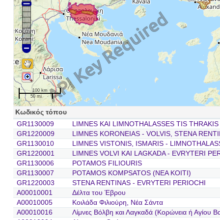
100 km
50 mi
Κωδικός τόπου
GR1130009
LIMNES KAI LIMNOTHALASSES TIS THRAKIS 
GR1220009
LIMNES KORONEIAS - VOLVIS, STENA RENTI
GR1130010
LIMNES VISTONIS, ISMARIS - LIMNOTHALAS
GR1220001
LIMNES VOLVI KAI LAGKADA - EVRYTERI PE
GR1130006
POTAMOS FILIOURIS
GR1130007
POTAMOS KOMPSATOS (NEA KOITI)
GR1220003
STENA RENTINAS - EVRYTERI PERIOCHI
A00010001
Δέλτα του Έβρου
A00010005
Κοιλάδα Φιλιούρη, Νέα Σάντα
A00010016
Λίμνες Βόλβη και Λαγκαδά (Κορώνεια ή Αγίου Βα