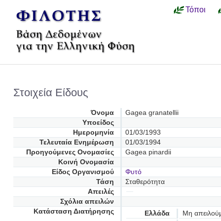
Τόποι
Στοιχεία Είδους
Όνομα
Gagea granatellii
Υποείδος
Ημερομηνία
01/03/1993
Τελευταία Ενημέρωση
01/03/1994
Προηγούμενες Oνομασίες
Gagea pinardii
Κοινή Ονομασία
Είδος Οργανισμού
Φυτό
Τάση
Σταθερότητα
Απειλές
Σχόλια απειλών
Κατάσταση Διατήρησης
Ελλάδα
Μη απειλού