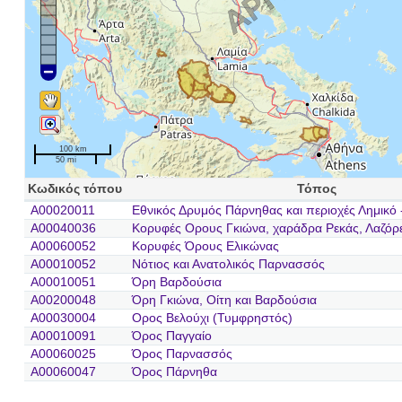
100 km
50 mi
Κωδικός τόπου
Τόπος
A00020011
Εθνικός Δρυμός Πάρνηθας και περιοχές Λημικό -
A00040036
Κορυφές Ορους Γκιώνα, χαράδρα Ρεκάς, Λαζόρε
A00060052
Κορυφές Όρους Ελικώνας
A00010052
Νότιος και Ανατολικός Παρνασσός
A00010051
Όρη Βαρδούσια
A00200048
Όρη Γκιώνα, Οίτη και Βαρδούσια
A00030004
Ορος Βελούχι (Τυμφρηστός)
A00010091
Όρος Παγγαίο
A00060025
Όρος Παρνασσός
A00060047
Όρος Πάρνηθα