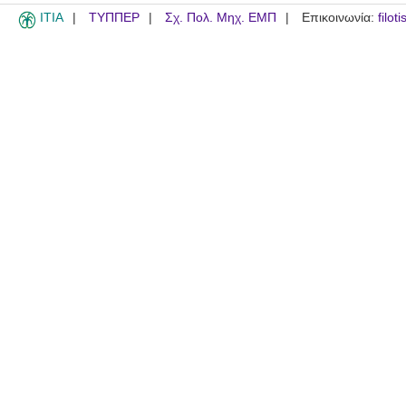
ITIA
ΤΥΠΠΕΡ
Σχ. Πολ. Μηχ. ΕΜΠ
Επικοινωνία:
filot