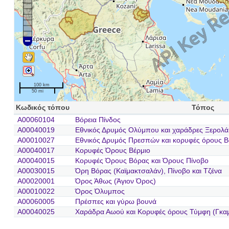
100 km
50 mi
Κωδικός τόπου
Τόπος
A00060104
Βόρεια Πίνδος
A00040019
Εθνικός Δρυμός Ολύμπου και χαράδρες Ξερολά
A00010027
Εθνικός Δρυμός Πρεσπών και κορυφές όρους Β
A00040017
Κορυφές Όρους Βέρμιο
A00040015
Κορυφές Όρους Βόρας και Όρους Πίνοβο
A00030015
Όρη Βόρας (Καϊμακτσαλάν), Πίνοβο και Τζένα
A00020001
Όρος Άθως (Άγιον Όρος)
A00010022
Όρος Όλυμπος
A00060005
Πρέσπες και γύρω βουνά
A00040025
Χαράδρα Αωού και Κορυφές όρους Τύμφη (Γκα