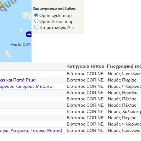
Χαρτογραφικό υπόβαθρο:
Open cycle map
Open Street map
Κτηματολόγιο Α.Ε.
Map by
OSM
Κατηγορία τόπου
Γεωγραφική εν
Βιότοπος CORINE
Νομός Ιωαννίνω
κκι και Παπά Ρέμα
Βιότοπος CORINE
Νομός Πιερίας
αρνούς και όρους Μπούτσι
Βιότοπος CORINE
Νομός Φλώρινα
Βιότοπος CORINE
Νομός Ημαθίας
Βιότοπος CORINE
Νομός Πέλλας
Βιότοπος CORINE
Νομός Πέλλας
Βιότοπος CORINE
Νομός Χαλκιδική
Βιότοπος CORINE
Νομός Πιερίας
Βιότοπος CORINE
Νομός Φλώρινα
μήλα, Αστράκα, Τσούκα-Ρόσσα)
Βιότοπος CORINE
Νομός Ιωαννίνω