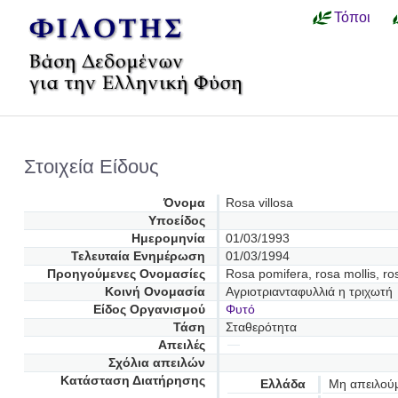
Τόποι
Στοιχεία Είδους
Όνομα
Rosa villosa
Υποείδος
Ημερομηνία
01/03/1993
Τελευταία Ενημέρωση
01/03/1994
Προηγούμενες Oνομασίες
Rosa pomifera, rosa mollis, ro
Κοινή Ονομασία
Αγριοτριανταφυλλιά η τριχωτή
Είδος Οργανισμού
Φυτό
Τάση
Σταθερότητα
Απειλές
Σχόλια απειλών
Κατάσταση Διατήρησης
Ελλάδα
Μη απειλού