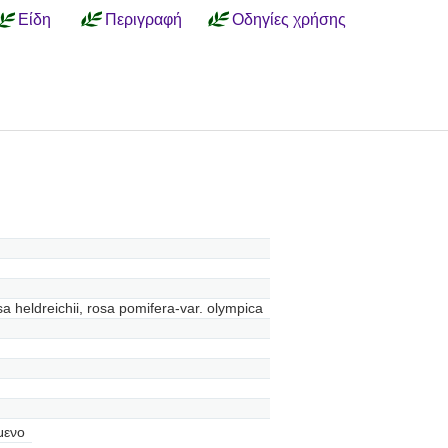
Είδη
Περιγραφή
Οδηγίες χρήσης
sa heldreichii, rosa pomifera-var. olympica
μενο