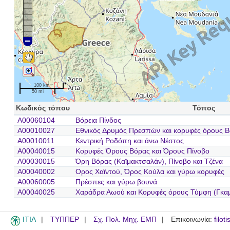
100 km
50 mi
Κωδικός τόπου
Τόπος
A00060104
Βόρεια Πίνδος
A00010027
Εθνικός Δρυμός Πρεσπών και κορυφές όρους Β
A00010011
Κεντρική Ροδόπη και άνω Νέστος
A00040015
Κορυφές Όρους Βόρας και Όρους Πίνοβο
A00030015
Όρη Βόρας (Καϊμακτσαλάν), Πίνοβο και Τζένα
A00040002
Ορος Χαϊντού, Όρος Κούλα και γύρω κορυφές
A00060005
Πρέσπες και γύρω βουνά
A00040025
Χαράδρα Αωού και Κορυφές όρους Τύμφη (Γκα
ITIA
ΤΥΠΠΕΡ
Σχ. Πολ. Μηχ. ΕΜΠ
Επικοινωνία:
filot