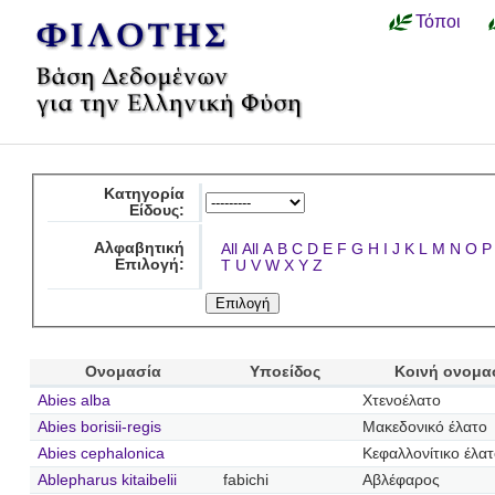
Τόποι
Κατηγορία
Είδους:
Αλφαβητική
All
All
A
B
C
D
E
F
G
H
I
J
K
L
M
N
O
P
Επιλογή:
T
U
V
W
X
Y
Z
Ονομασία
Υποείδος
Κοινή ονομα
Abies alba
Χτενοέλατο
Abies borisii-regis
Μακεδονικό έλατο
Abies cephalonica
Κεφαλλονίτικο έλα
Ablepharus kitaibelii
fabichi
Αβλέφαρος