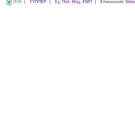
ITIA
ΤΥΠΠΕΡ
Σχ. Πολ. Μηχ. ΕΜΠ
Επικοινωνία:
filot