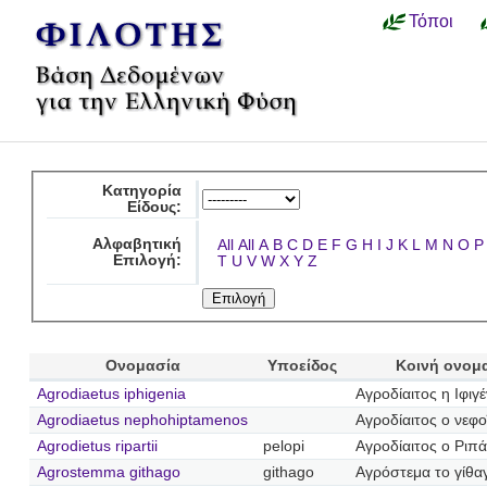
Τόποι
Κατηγορία
Είδους:
Αλφαβητική
All
All
A
B
C
D
E
F
G
H
I
J
K
L
M
N
O
P
Επιλογή:
T
U
V
W
X
Y
Z
Ονομασία
Υποείδος
Κοινή ονομ
Agrodiaetus iphigenia
Αγροδίαιτος η Ιφιγέ
Agrodiaetus nephohiptamenos
Αγροδίαιτος ο νεφ
Agrodietus ripartii
pelopi
Αγροδίαιτος ο Ριπ
Agrostemma githago
githago
Αγρόστεμα το γίθα