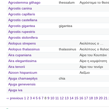
Agrostemma githago
thessalum
Αγρόστεμα το θεσσ
Agrostis canina
Agrostis capillaris
Agrostis castellana
Agrostis gigantea
gigantea
Agrostis rupestris
Agrostis stolonifera
Aiolopus strepens
Αιολόπους ο …
Aiolopus thalassinus
thalassinus
Αιολόπους ο θαλα
Aira cupaniana
Αίρα του Κουπάνι
Aira elegantissima
Αίρα η κομψότατη
Aira tenorii
Αίρα του τενόρι
Aizoon hispanicum
Αείζωο
Ajuga chamaepitys
chia
Ajuga genevensis
Ajuga iva
‹‹ previous
1
2
3
4
5
6
7
8
9
10
11
12
13
14
15
16
17
18
19
20
21