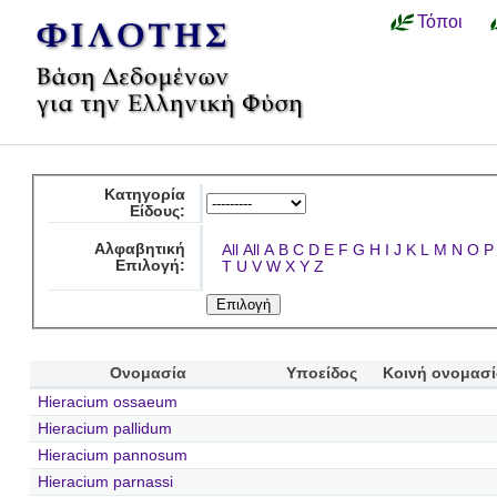
Τόποι
Κατηγορία
Είδους:
Αλφαβητική
All
All
A
B
C
D
E
F
G
H
I
J
K
L
M
N
O
P
Επιλογή:
T
U
V
W
X
Y
Z
Ονομασία
Υποείδος
Κοινή ονομασ
Hieracium ossaeum
Hieracium pallidum
Hieracium pannosum
Hieracium parnassi