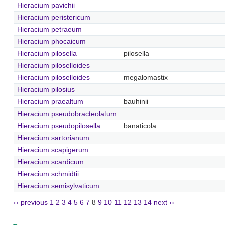
Hieracium pavichii
Hieracium peristericum
Hieracium petraeum
Hieracium phocaicum
Hieracium pilosella
pilosella
Hieracium piloselloides
Hieracium piloselloides
megalomastix
Hieracium pilosius
Hieracium praealtum
bauhinii
Hieracium pseudobracteolatum
Hieracium pseudopilosella
banaticola
Hieracium sartorianum
Hieracium scapigerum
Hieracium scardicum
Hieracium schmidtii
Hieracium semisylvaticum
‹‹ previous
1
2
3
4
5
6
7
8
9
10
11
12
13
14
next ››