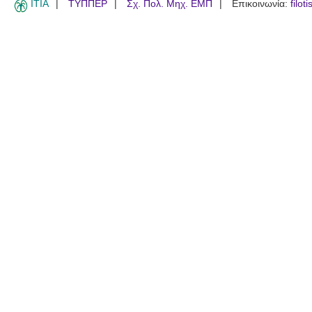
ITIA
ΤΥΠΠΕΡ
Σχ. Πολ. Μηχ. ΕΜΠ
Επικοινωνία:
filot