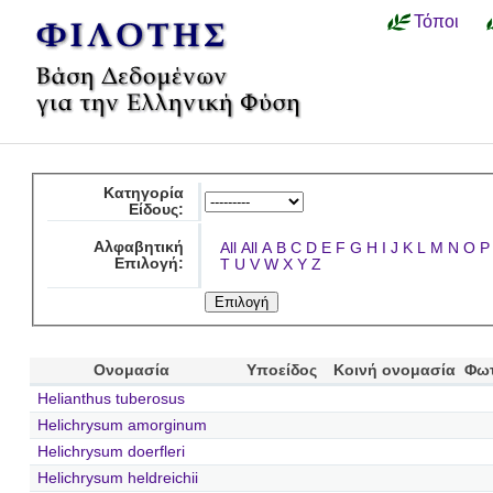
Τόποι
Κατηγορία
Είδους:
Αλφαβητική
All
All
A
B
C
D
E
F
G
H
I
J
K
L
M
N
O
P
Επιλογή:
T
U
V
W
X
Y
Z
Ονομασία
Υποείδος
Κοινή ονομασία
Φω
Helianthus tuberosus
Helichrysum amorginum
Helichrysum doerfleri
Helichrysum heldreichii