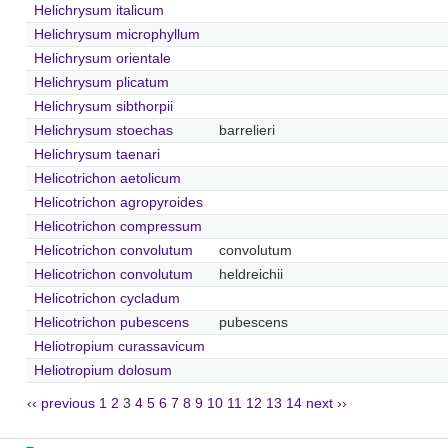
Helichrysum italicum
Helichrysum microphyllum
Helichrysum orientale
Helichrysum plicatum
Helichrysum sibthorpii
Helichrysum stoechas
barrelieri
Helichrysum taenari
Helicotrichon aetolicum
Helicotrichon agropyroides
Helicotrichon compressum
Helicotrichon convolutum
convolutum
Helicotrichon convolutum
heldreichii
Helicotrichon cycladum
Helicotrichon pubescens
pubescens
Heliotropium curassavicum
Heliotropium dolosum
‹‹ previous
1
2
3
4
5
6
7
8
9
10
11
12
13
14
next ››