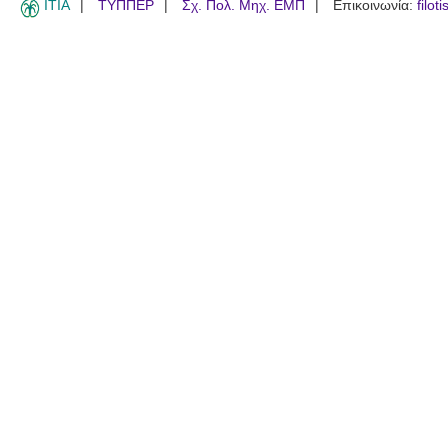
ITIA
ΤΥΠΠΕΡ
Σχ. Πολ. Μηχ. ΕΜΠ
Επικοινωνία:
filot