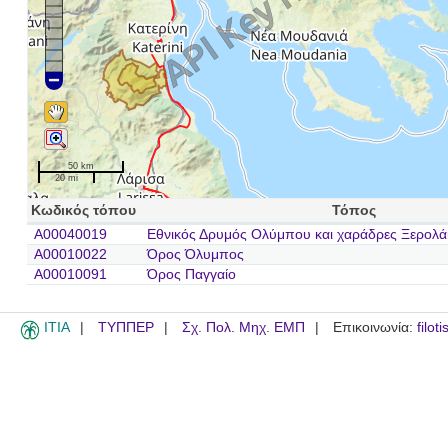
50 km
20 mi
Κωδικός τόπου
Τόπος
A00040019
Εθνικός Δρυμός Ολύμπου και χαράδρες Ξερολά
A00010022
Όρος Όλυμπος
A00010091
Όρος Παγγαίο
ITIA
ΤΥΠΠΕΡ
Σχ. Πολ. Μηχ. ΕΜΠ
Επικοινωνία:
filot