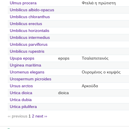
Ulmus procera
Φτελιά η πρώτιστη
Umbilicus albido-opacus
Umbilicus chloranthus
Umbilicus erectus
Umbilicus horizontalis
Umbilicus intermedius
Umbilicus parviflorus
Umbilicus rupestris
Upupa epops
epops
Τσαλαπετεινός
Urginea maritima
Uromenus elegans
Ουρομένος ο κομψός
Urospermum picroides
Ursus arctos
Αρκούδα
Urtica dioica
dioica
Urtica dubia
Urtica pilulifera
‹‹ previous
1
2
next ››