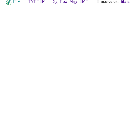
ITIA
ΤΥΠΠΕΡ
Σχ. Πολ. Μηχ. ΕΜΠ
Επικοινωνία:
filot