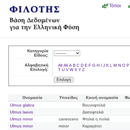
Τόποι
Κατηγορία
Είδους:
Αλφαβητική
All
All
A
B
C
D
E
F
G
H
I
J
K
L
M
N
O
P
Επιλογή:
T
U
V
W
X
Y
Z
Ονομασία
Υποείδος
Κοινή ονομασία
Φω
Ulmus glabra
Βουνοφτελιά
Ulmus laevis
Δασοφτελιά
Ulmus minor
canescens
Φτελιά η πολιά
Ulmus minor
minor
Καραγάτσι