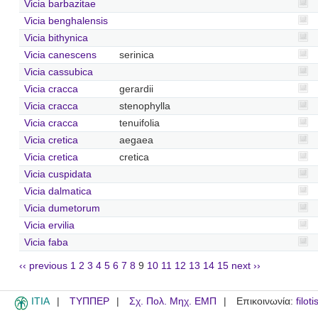
Vicia barbazitae
Vicia benghalensis
Vicia bithynica
Vicia canescens
serinica
Vicia cassubica
Vicia cracca
gerardii
Vicia cracca
stenophylla
Vicia cracca
tenuifolia
Vicia cretica
aegaea
Vicia cretica
cretica
Vicia cuspidata
Vicia dalmatica
Vicia dumetorum
Vicia ervilia
Vicia faba
‹‹ previous
1
2
3
4
5
6
7
8
9
10
11
12
13
14
15
next ››
ITIA
ΤΥΠΠΕΡ
Σχ. Πολ. Μηχ. ΕΜΠ
Επικοινωνία:
filot