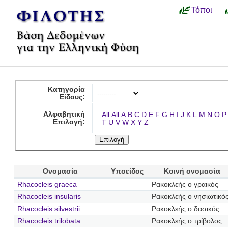
Τόποι
Κατηγορία
Είδους:
Αλφαβητική
All
All
A
B
C
D
E
F
G
H
I
J
K
L
M
N
O
P
Επιλογή:
T
U
V
W
X
Y
Z
Ονομασία
Υποείδος
Κοινή ονομασία
Rhacocleis graeca
Ρακοκλεής ο γραικός
Rhacocleis insularis
Ρακοκλεής ο νησιωτικό
Rhacocleis silvestrii
Ρακοκλεής ο δασικός
Rhacocleis trilobata
Ρακοκλεής ο τρίβολος