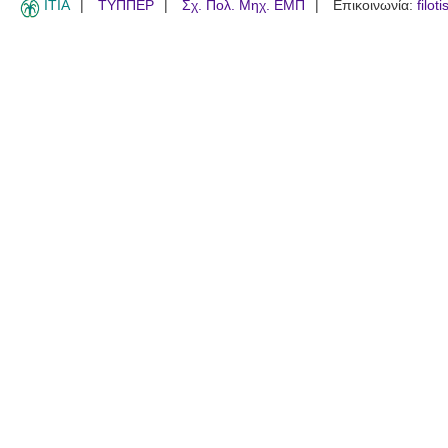
ITIA
ΤΥΠΠΕΡ
Σχ. Πολ. Μηχ. ΕΜΠ
Επικοινωνία:
filot