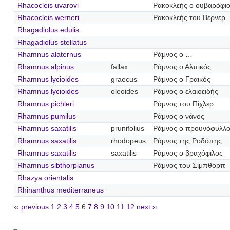
Rhacocleis uvarovi
Ρακοκλεής ο ουβαρόφι
Rhacocleis werneri
Ρακοκλεής του Βέρνερ
Rhagadiolus edulis
Rhagadiolus stellatus
Rhamnus alaternus
Ράμνος ο …
Rhamnus alpinus
fallax
Ράμνος ο Αλπικός
Rhamnus lycioides
graecus
Ράμνος ο Γραικός
Rhamnus lycioides
oleoides
Ράμνος ο ελαιοειδής
Rhamnus pichleri
Ράμνος του Πίχλερ
Rhamnus pumilus
Ράμνος ο νάνος
Rhamnus saxatilis
prunifolius
Ράμνος ο προυνόφυλλ
Rhamnus saxatilis
rhodopeus
Ράμνος της Ροδόπης
Rhamnus saxatilis
saxatilis
Ράμνος ο βραχόφιλος
Rhamnus sibthorpianus
Ράμνος του Σίμπθορπ
Rhazya orientalis
Rhinanthus mediterraneus
‹‹ previous
1
2
3
4
5
6
7
8
9
10
11
12
next ››