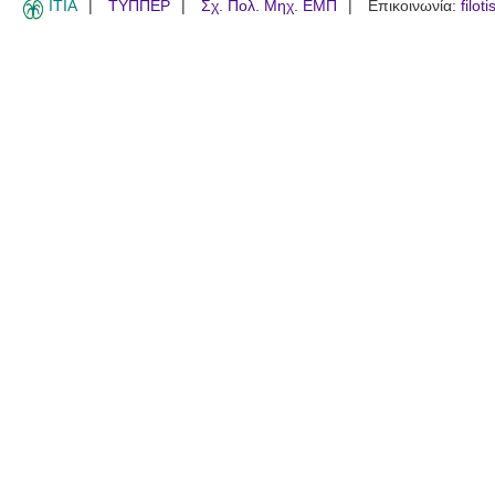
ITIA
ΤΥΠΠΕΡ
Σχ. Πολ. Μηχ. ΕΜΠ
Επικοινωνία:
filot