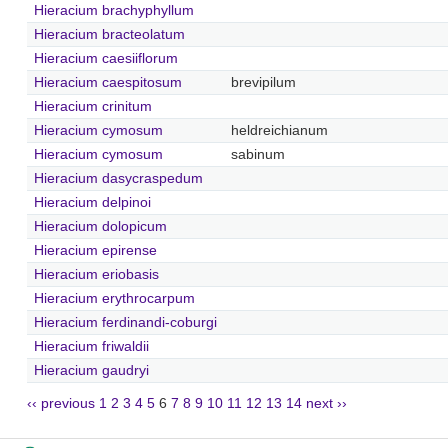
Hieracium brachyphyllum
Hieracium bracteolatum
Hieracium caesiiflorum
Hieracium caespitosum
brevipilum
Hieracium crinitum
Hieracium cymosum
heldreichianum
Hieracium cymosum
sabinum
Hieracium dasycraspedum
Hieracium delpinoi
Hieracium dolopicum
Hieracium epirense
Hieracium eriobasis
Hieracium erythrocarpum
Hieracium ferdinandi-coburgi
Hieracium friwaldii
Hieracium gaudryi
‹‹ previous
1
2
3
4
5
6
7
8
9
10
11
12
13
14
next ››