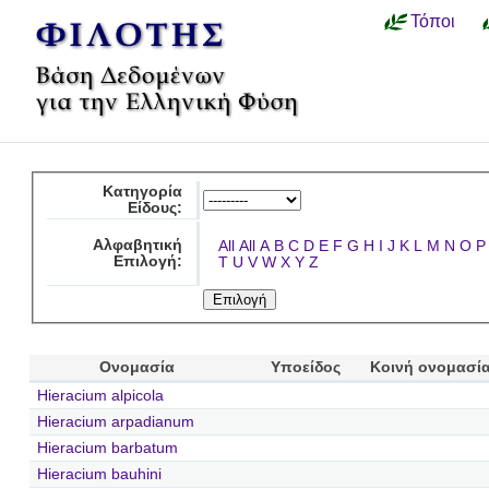
Τόποι
Κατηγορία
Είδους:
Αλφαβητική
All
All
A
B
C
D
E
F
G
H
I
J
K
L
M
N
O
P
Επιλογή:
T
U
V
W
X
Y
Z
Ονομασία
Υποείδος
Κοινή ονομασί
Hieracium alpicola
Hieracium arpadianum
Hieracium barbatum
Hieracium bauhini