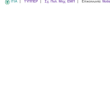
ITIA
ΤΥΠΠΕΡ
Σχ. Πολ. Μηχ. ΕΜΠ
Επικοινωνία:
filot