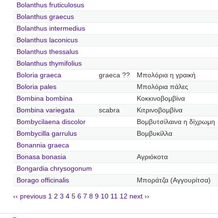
Bolanthus fruticulosus
Bolanthus graecus
Bolanthus intermedius
Bolanthus laconicus
Bolanthus thessalus
Bolanthus thymifolius
Boloria graeca
graeca ??
Μπολόρια η γραική
Boloria pales
Μπολόρια πάλες
Bombina bombina
Κοκκινοβομβίνα
Bombina variegata
scabra
Κιτρινοβομβίνα
Bombycilaena discolor
Βομβυτσίλαινα η δίχρωμη
Bombycilla garrulus
Βομβυκίλλα
Bonannia graeca
Bonasa bonasia
Αγριόκοτα
Bongardia chrysogonum
Borago officinalis
Μποράτζα (Αγγουρίτσα)
‹‹ previous
1
2
3
4
5
6
7
8
9
10
11
12
next ››