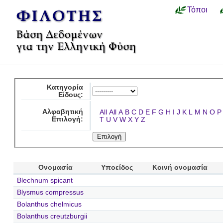
Τόποι
Κατηγορία
Είδους:
Αλφαβητική
All
All
A
B
C
D
E
F
G
H
I
J
K
L
M
N
O
P
Επιλογή:
T
U
V
W
X
Y
Z
Ονομασία
Υποείδος
Κοινή ονομασία
Blechnum spicant
Blysmus compressus
Bolanthus chelmicus
Bolanthus creutzburgii