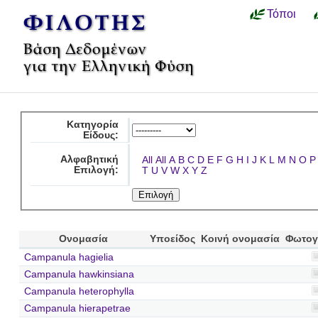
Τόποι
Κατηγορία
Είδους:
Αλφαβητική
All
All
A
B
C
D
E
F
G
H
I
J
K
L
M
N
O
P
Επιλογή:
T
U
V
W
X
Y
Z
Ονομασία
Υποείδος
Κοινή ονομασία
Φωτογ
Campanula hagielia
Campanula hawkinsiana
Campanula heterophylla
Campanula hierapetrae