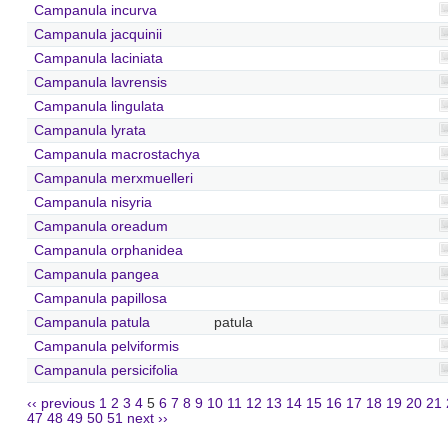
Campanula incurva
Campanula jacquinii
Campanula laciniata
Campanula lavrensis
Campanula lingulata
Campanula lyrata
Campanula macrostachya
Campanula merxmuelleri
Campanula nisyria
Campanula oreadum
Campanula orphanidea
Campanula pangea
Campanula papillosa
Campanula patula
patula
Campanula pelviformis
Campanula persicifolia
‹‹ previous
1
2
3
4
5
6
7
8
9
10
11
12
13
14
15
16
17
18
19
20
21
47
48
49
50
51
next ››