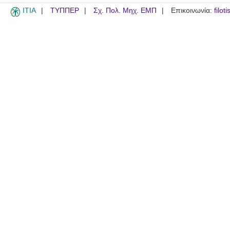
ITIA
ΤΥΠΠΕΡ
Σχ. Πολ. Μηχ. ΕΜΠ
Επικοινωνία:
filot