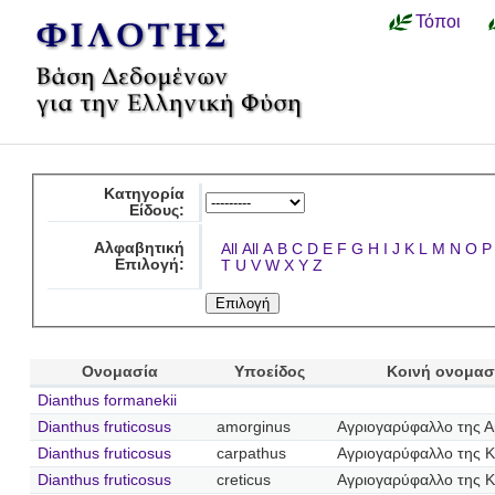
Τόποι
Κατηγορία
Είδους:
Αλφαβητική
All
All
A
B
C
D
E
F
G
H
I
J
K
L
M
N
O
P
Επιλογή:
T
U
V
W
X
Y
Z
Ονομασία
Υποείδος
Κοινή ονομασ
Dianthus formanekii
Dianthus fruticosus
amorginus
Αγριογαρύφαλλο της 
Dianthus fruticosus
carpathus
Αγριογαρύφαλλο της 
Dianthus fruticosus
creticus
Αγριογαρύφαλλο της 