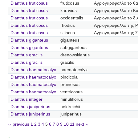
Dianthus fruticosus
fruticosus
Αγριογαρύφαλλο το θα
Dianthus fruticosus
karavius
Αγριογαρύφαλλο το Κ
Dianthus fruticosus
occidentalis
Αγριογαρύφαλλο το δυ
Dianthus fruticosus
rhodius
Αγριογαρύφαλλο της 
Dianthus fruticosus
sitiacus
Αγριογαρύφαλλο της Σι
Dianthus giganteus
giganteus
Dianthus giganteus
subgiganteus
Dianthus gracilis
drenowskianus
Dianthus gracilis
gracilis
Dianthus haematocalyx
haematocalyx
Dianthus haematocalyx
pindicola
Dianthus haematocalyx
pruinosus
Dianthus haematocalyx
ventricosus
Dianthus integer
minutiflorus
Dianthus juniperinus
heldreichii
Dianthus juniperinus
juniperinus
‹‹ previous
1
2
3
4
5
6
7
8
9
10
11
next ››