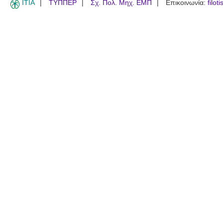
ITIA
ΤΥΠΠΕΡ
Σχ. Πολ. Μηχ. ΕΜΠ
Επικοινωνία:
filot