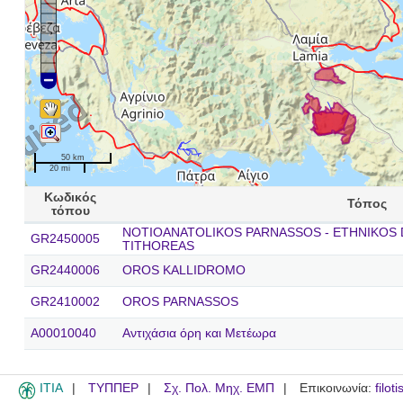
50 km
20 mi
Κωδικός
Τόπος
τόπου
NOTIOANATOLIKOS PARNASSOS - ETHNIKOS
GR2450005
TITHOREAS
GR2440006
OROS KALLIDROMO
GR2410002
OROS PARNASSOS
A00010040
Αντιχάσια όρη και Μετέωρα
ITIA
ΤΥΠΠΕΡ
Σχ. Πολ. Μηχ. ΕΜΠ
Επικοινωνία:
filot