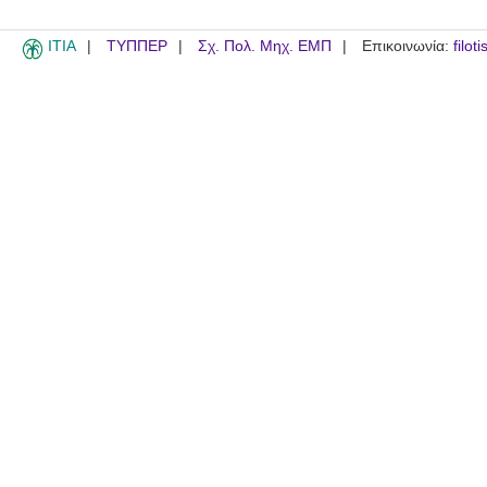
ITIA
ΤΥΠΠΕΡ
Σχ. Πολ. Μηχ. ΕΜΠ
Επικοινωνία:
filot