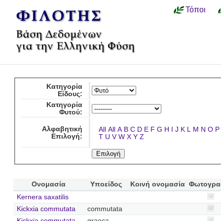
Τόποι
Κατηγορία
Είδους:
Κατηγορία
Φυτού:
Αλφαβητική
All
All
A
B
C
D
E
F
G
H
I
J
K
L
M
N
O
P
Επιλογή:
T
U
V
W
X
Y
Z
Ονομασία
Υποείδος
Κοινή ονομασία
Φωτογρα
Kernera saxatilis
Kickxia commutata
commutata
Kickxia commutata
graeca