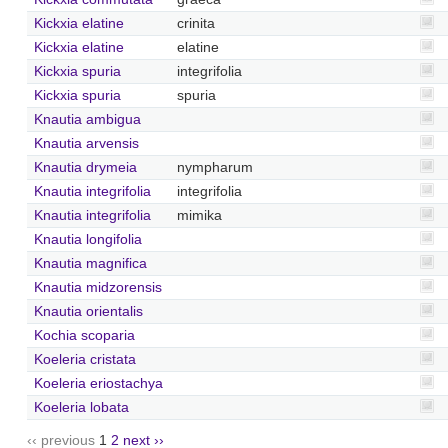
Kickxia elatine
crinita
Kickxia elatine
elatine
Kickxia spuria
integrifolia
Kickxia spuria
spuria
Knautia ambigua
Knautia arvensis
Knautia drymeia
nympharum
Knautia integrifolia
integrifolia
Knautia integrifolia
mimika
Knautia longifolia
Knautia magnifica
Knautia midzorensis
Knautia orientalis
Kochia scoparia
Koeleria cristata
Koeleria eriostachya
Koeleria lobata
‹‹ previous
1
2
next ››