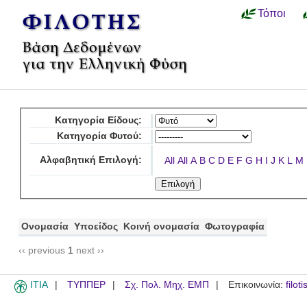
Τόποι
Κατηγορία Είδους:
Κατηγορία Φυτού:
Αλφαβητική Επιλογή:
All
All
A
B
C
D
E
F
G
H
I
J
K
L
M
Ονομασία
Υποείδος
Κοινή ονομασία
Φωτογραφία
‹‹ previous
1
next ››
ITIA
ΤΥΠΠΕΡ
Σχ. Πολ. Μηχ. ΕΜΠ
Επικοινωνία:
filot