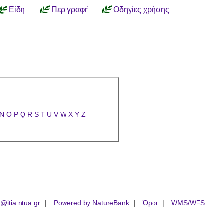
Είδη
Περιγραφή
Οδηγίες χρήσης
N
O
P
Q
R
S
T
U
V
W
X
Y
Z
is@itia.ntua.gr
Powered by NatureBank
Όροι
WMS/WFS