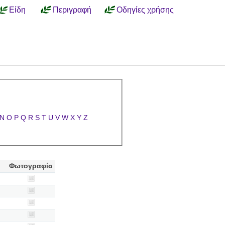
Είδη
Περιγραφή
Οδηγίες χρήσης
N
O
P
Q
R
S
T
U
V
W
X
Y
Z
Φωτογραφία