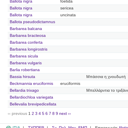
Ballota nigra
foetida
Ballota nigra
sericea
Ballota nigra
uncinata
Ballota pseudodictamnus
Barbarea balcana
Barbarea bracteosa
Barbarea conferta
Barbarea longirostris
Barbarea sicula
Barbarea vulgaris
Barlia robertiana
Bassia hirsuta
Μπάσσια η χνουδωτή
Beckmannia eruciformis
eruciformis
Bellardia trixago
Μπελλάρντια το τριξάν
Bellardiochloa variegata
Bellevalia brevipedicellata
‹‹ previous
1
2
3
4
5
6
7
8
9
next ››
ITIA
ΤΥΠΠΕΡ
Σχ. Πολ. Μηχ. ΕΜΠ
Επικοινωνία:
filot