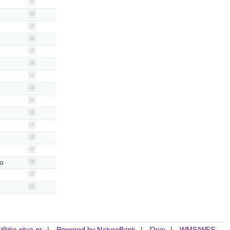
ιο
is@itia.ntua.gr
Powered by NatureBank
Όροι
WMS/WFS