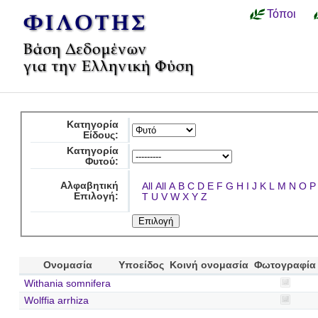
Τόποι
Κατηγορία
Είδους:
Κατηγορία
Φυτού:
Αλφαβητική
All
All
A
B
C
D
E
F
G
H
I
J
K
L
M
N
O
P
Επιλογή:
T
U
V
W
X
Y
Z
Ονομασία
Υποείδος
Κοινή ονομασία
Φωτογραφία
Withania somnifera
Wolffia arrhiza