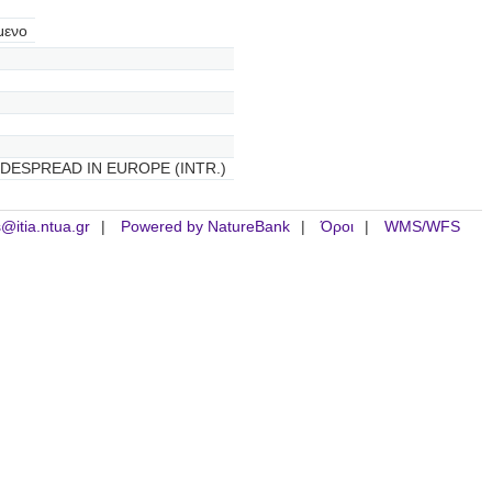
μενο
DESPREAD IN EUROPE (INTR.)
is@itia.ntua.gr
Powered by NatureBank
Όροι
WMS/WFS