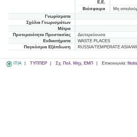
Ε.Ε.
Βιόσφαιρα
Μη απειλού
Γνωρίσματα
Σχόλια Γνωρισμάτων
Μέτρα
Προτεραιότητα Προστασίας
Δευτερεύουσα
Ενδιαιτήματα
WASTE PLACES
Παγκόσμια Εξάπλωση
RUSSIA/TEMPERATE ASIA/WI
ITIA
ΤΥΠΠΕΡ
Σχ. Πολ. Μηχ. ΕΜΠ
Επικοινωνία:
filot